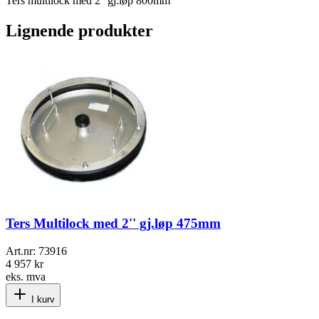
Ters multilock med 2'' gj.løp 800mm
Lignende produkter
Ters Multilock med 2'' gj.løp 475mm
Art.nr:
73916
4 957 kr
eks. mva
I kurv