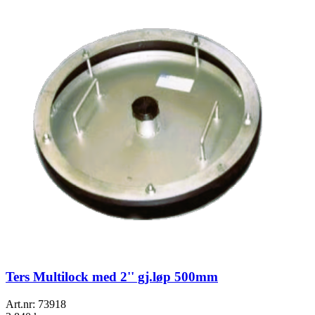
Ters Multilock med 2'' gj.løp 500mm
Art.nr:
73918