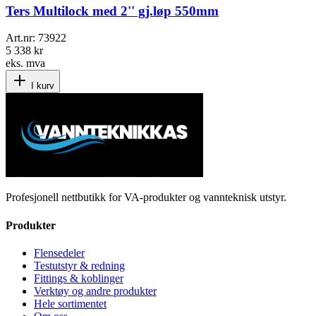
Ters Multilock med 2'' gj.løp 550mm
Art.nr:
73922
5 338 kr
eks. mva
I kurv
Profesjonell nettbutikk for VA-produkter og vannteknisk utstyr.
Produkter
Flensedeler
Testutstyr & redning
Fittings & koblinger
Verktøy og andre produkter
Hele sortimentet