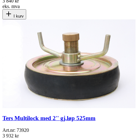
3 840 kr
eks. mva
I kurv
Ters Multilock med 2'' gj.løp 525mm
Art.nr:
73920
3 932 kr