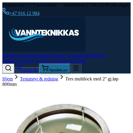
Profesjonell VVS-leverandør · Vakttelefon 17:00–23:00 alle dager
+47 916 12 984
Hjem
Om oss
Flensedeler
Testutstyr & redning
Fittings &
koblinger
Verktøy & andre produkter
Kontakt
Logg inn
Handlekurv
Hjem
Testutstyr & redning
Ters multilock med 2'' gj.løp
800mm