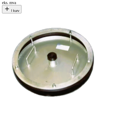
eks. mva
I kurv