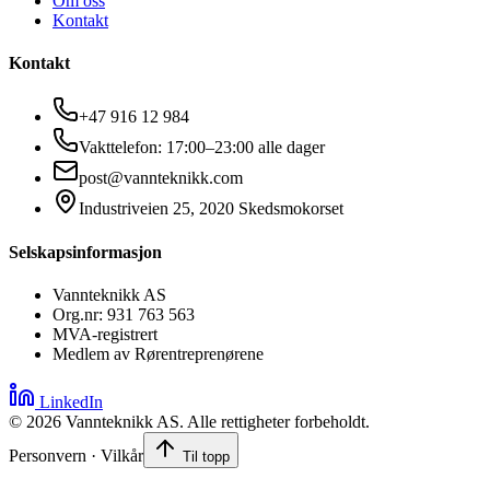
Om oss
Kontakt
Kontakt
+47 916 12 984
Vakttelefon: 17:00–23:00 alle dager
post@vannteknikk.com
Industriveien 25, 2020 Skedsmokorset
Selskapsinformasjon
Vannteknikk AS
Org.nr: 931 763 563
MVA-registrert
Medlem av Rørentreprenørene
LinkedIn
©
2026
Vannteknikk AS. Alle rettigheter forbeholdt.
Personvern · Vilkår
Til topp