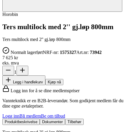
Horobin
Ters multilock med 2'' gj.løp 800mm
Ters multilock med 2'' gj.løp 800mm
Normalt lagerført
NRF-nr:
1575327
Art.nr:
73942
7 625 kr
eks. mva
1
Legg i handlekurv
Kjøp nå
Logg inn for å se dine medlemspriser
Vannteknikk er en B2B-leverandør. Som godkjent medlem får du
dine egne avtalepriser.
Logg inn
Bli medlem
Be om tilbud
Produktbeskrivelse
Dokumenter
Tilbehør