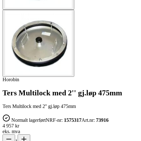
Horobin
Ters Multilock med 2'' gj.løp 475mm
Ters Multilock med 2'' gj.løp 475mm
Normalt lagerført
NRF-nr:
1575317
Art.nr:
73916
4 957 kr
eks. mva