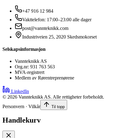
+47 916 12 984
Vakttelefon: 17:00–23:00 alle dager
post@vannteknikk.com
Industriveien 25, 2020 Skedsmokorset
Selskapsinformasjon
Vannteknikk AS
Org.nr: 931 763 563
MVA-registrert
Medlem av Rørentreprenørene
LinkedIn
©
2026
Vannteknikk AS. Alle rettigheter forbeholdt.
Personvern · Vilkår
Til topp
Handlekurv