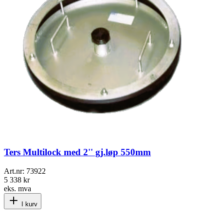
Ters Multilock med 2'' gj.løp 550mm
Art.nr:
73922
5 338 kr
eks. mva
I kurv