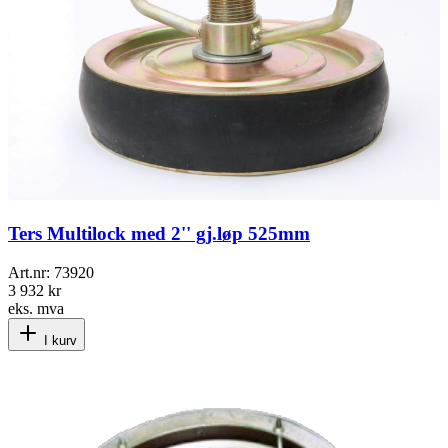
Ters Multilock med 2'' gj.løp 525mm
Art.nr:
73920
3 932 kr
eks. mva
I kurv