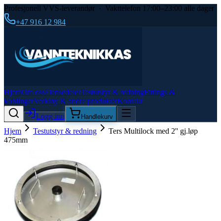
Profesjonell VVS-leverandør · Vakttelefon 17:00–23:00 alle dager
+47 916 12 984
Hjem
Om oss
Flensedeler
Testutstyr & redning
Fittings &
koblinger
Verktøy & andre produkter
Kontakt
Logg inn
Handlekurv
Hjem
Testutstyr & redning
Ters Multilock med 2'' gj.løp
475mm