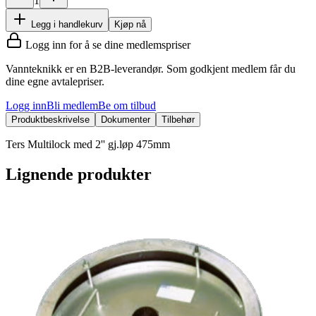
1
Legg i handlekurv
Kjøp nå
Logg inn for å se dine medlemspriser
Vannteknikk er en B2B-leverandør. Som godkjent medlem får du
dine egne avtalepriser.
Logg inn
Bli medlem
Be om tilbud
Produktbeskrivelse
Dokumenter
Tilbehør
Ters Multilock med 2'' gj.løp 475mm
Lignende produkter