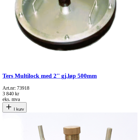
Ters Multilock med 2'' gj.løp 500mm
Art.nr:
73918
3 840 kr
eks. mva
I kurv