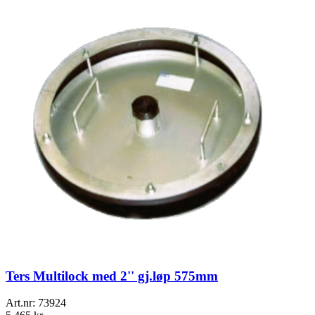
Ters Multilock med 2'' gj.løp 575mm
Art.nr:
73924