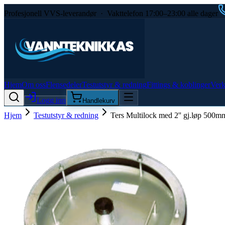
Profesjonell VVS-leverandør · Vakttelefon 17:00–23:00 alle dager
Hjem
Om oss
Flensedeler
Testutstyr & redning
Fittings & koblinger
Verk
Logg inn
Handlekurv
Hjem
Testutstyr & redning
Ters Multilock med 2'' gj.løp 500m