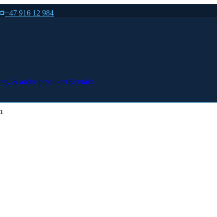
+47 916 12 984
tøy & andre produkter
Kontakt
m