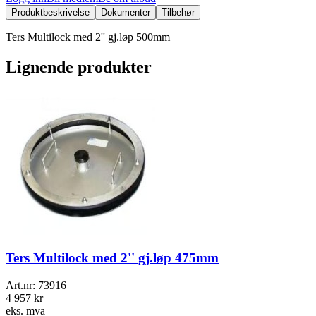
Produktbeskrivelse
Dokumenter
Tilbehør
Ters Multilock med 2'' gj.løp 500mm
Lignende produkter
Ters Multilock med 2'' gj.løp 475mm
Art.nr:
73916
4 957 kr
eks. mva