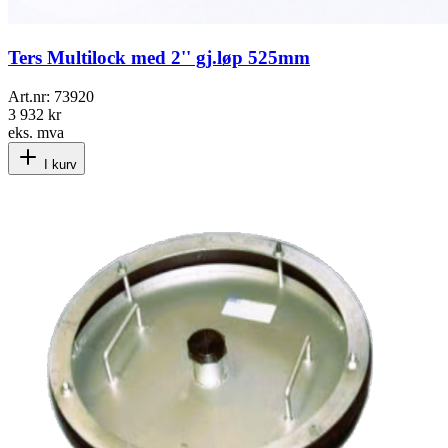
Ters Multilock med 2'' gj.løp 525mm
Art.nr:
73920
3 932 kr
eks. mva
I kurv