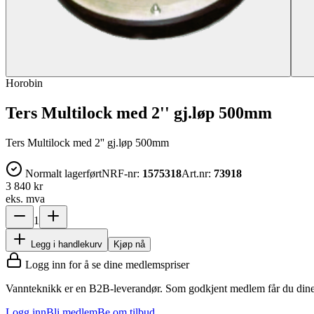
Horobin
Ters Multilock med 2'' gj.løp 500mm
Ters Multilock med 2'' gj.løp 500mm
Normalt lagerført
NRF-nr:
1575318
Art.nr:
73918
3 840 kr
eks. mva
1
Legg i handlekurv
Kjøp nå
Logg inn for å se dine medlemspriser
Vannteknikk er en B2B-leverandør. Som godkjent medlem får du dine 
Logg inn
Bli medlem
Be om tilbud