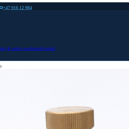
+47 916 12 984
tøy & andre produkter
Kontakt
m