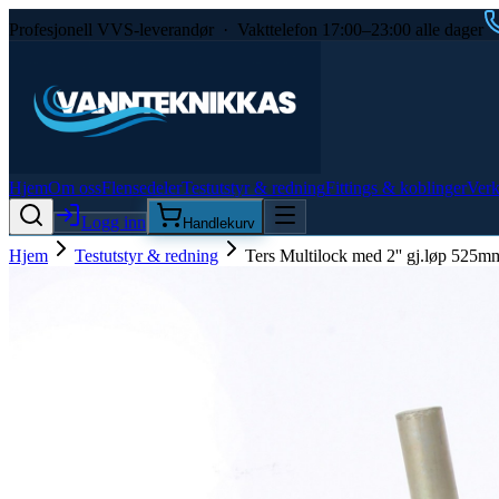
Profesjonell VVS-leverandør · Vakttelefon 17:00–23:00 alle dager
Hjem
Om oss
Flensedeler
Testutstyr & redning
Fittings & koblinger
Verk
Logg inn
Handlekurv
Hjem
Testutstyr & redning
Ters Multilock med 2'' gj.løp 525m