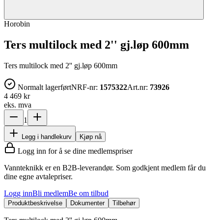
Horobin
Ters multilock med 2'' gj.løp 600mm
Ters multilock med 2'' gj.løp 600mm
Normalt lagerført
NRF-nr:
1575322
Art.nr:
73926
4 469 kr
eks. mva
1
Legg i handlekurv
Kjøp nå
Logg inn for å se dine medlemspriser
Vannteknikk er en B2B-leverandør. Som godkjent medlem får du
dine egne avtalepriser.
Logg inn
Bli medlem
Be om tilbud
Produktbeskrivelse
Dokumenter
Tilbehør