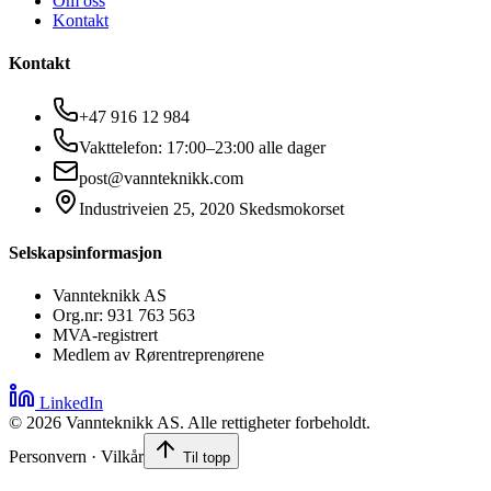
Om oss
Kontakt
Kontakt
+47 916 12 984
Vakttelefon: 17:00–23:00 alle dager
post@vannteknikk.com
Industriveien 25, 2020 Skedsmokorset
Selskapsinformasjon
Vannteknikk AS
Org.nr: 931 763 563
MVA-registrert
Medlem av Rørentreprenørene
LinkedIn
©
2026
Vannteknikk AS. Alle rettigheter forbeholdt.
Personvern · Vilkår
Til topp