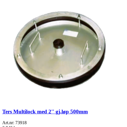
Ters Multilock med 2'' gj.løp 500mm
Art.nr:
73918