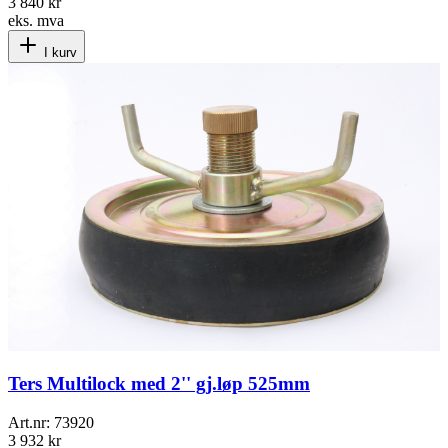
3 840 kr
eks. mva
I kurv
Ters Multilock med 2'' gj.løp 525mm
Art.nr:
73920
3 932 kr