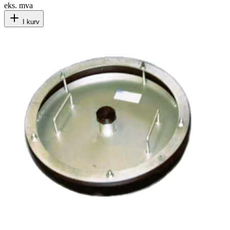
eks. mva
I kurv