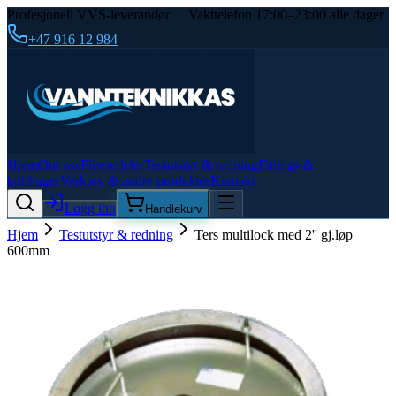
Profesjonell VVS-leverandør · Vakttelefon 17:00–23:00 alle dager
+47 916 12 984
Hjem
Om oss
Flensedeler
Testutstyr & redning
Fittings &
koblinger
Verktøy & andre produkter
Kontakt
Logg inn
Handlekurv
Hjem
Testutstyr & redning
Ters multilock med 2'' gj.løp
600mm