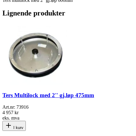
Ters multilock med 2'' gj.løp 600mm
Lignende produkter
Ters Multilock med 2'' gj.løp 475mm
Art.nr:
73916
4 957 kr
eks. mva
I kurv