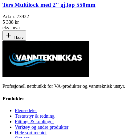
Ters Multilock med 2'' gj.løp 550mm
Art.nr:
73922
5 338 kr
eks. mva
I kurv
Profesjonell nettbutikk for VA-produkter og vannteknisk utstyr.
Produkter
Flensedeler
Testutstyr & redning
Fittings & koblinger
Verktøy og andre produkter
Hele sortimentet