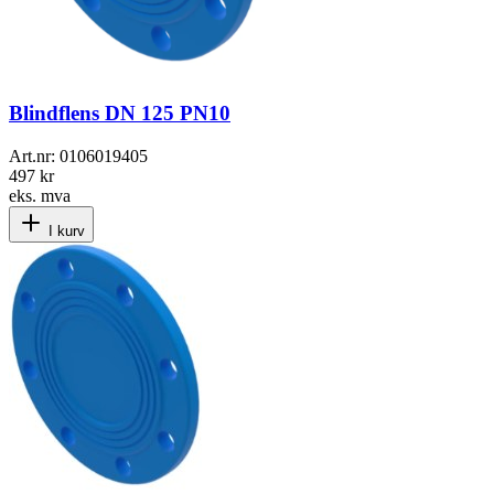
Blindflens DN 125 PN10
Art.nr:
0106019405
497 kr
eks. mva
I kurv