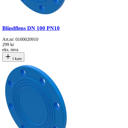
Blindflens DN 100 PN10
Art.nr:
0100020910
299 kr
eks. mva
I kurv