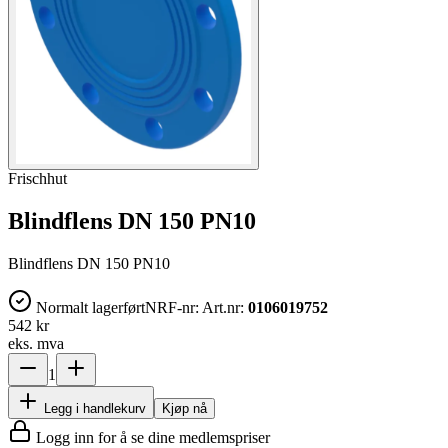
Frischhut
Blindflens DN 150 PN10
Blindflens DN 150 PN10
Normalt lagerført
NRF-nr:
Art.nr:
0106019752
542 kr
eks. mva
1
Legg i handlekurv
Kjøp nå
Logg inn for å se dine medlemspriser