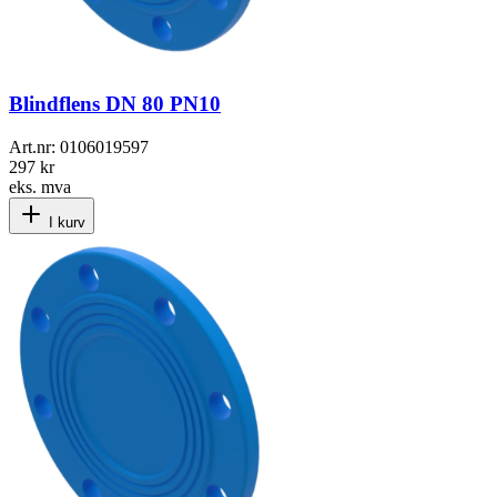
Blindflens DN 80 PN10
Art.nr:
0106019597
297 kr
eks. mva
I kurv