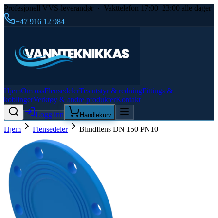
Profesjonell VVS-leverandør · Vakttelefon 17:00–23:00 alle dager
+47 916 12 984
Hjem
Om oss
Flensedeler
Testutstyr & redning
Fittings &
koblinger
Verktøy & andre produkter
Kontakt
Logg inn
Handlekurv
Hjem
Flensedeler
Blindflens DN 150 PN10