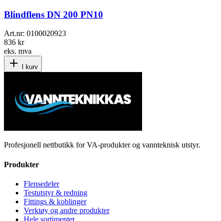
Blindflens DN 200 PN10
Art.nr:
0100020923
836 kr
eks. mva
I kurv
Profesjonell nettbutikk for VA-produkter og vannteknisk utstyr.
Produkter
Flensedeler
Testutstyr & redning
Fittings & koblinger
Verktøy og andre produkter
Hele sortimentet