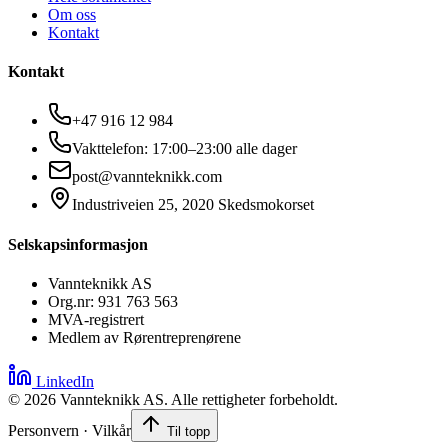
Om oss
Kontakt
Kontakt
+47 916 12 984
Vakttelefon: 17:00–23:00 alle dager
post@vannteknikk.com
Industriveien 25, 2020 Skedsmokorset
Selskapsinformasjon
Vannteknikk AS
Org.nr: 931 763 563
MVA-registrert
Medlem av Rørentreprenørene
LinkedIn
©
2026
Vannteknikk AS. Alle rettigheter forbeholdt.
Personvern · Vilkår
Til topp