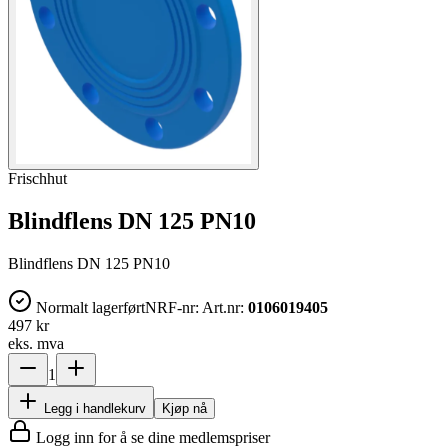
Frischhut
Blindflens DN 125 PN10
Blindflens DN 125 PN10
Normalt lagerført
NRF-nr:
Art.nr:
0106019405
497 kr
eks. mva
1
Legg i handlekurv
Kjøp nå
Logg inn for å se dine medlemspriser