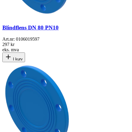
Blindflens DN 80 PN10
Art.nr:
0106019597
297 kr
eks. mva
I kurv