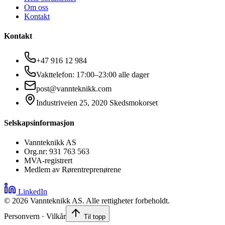
Om oss
Kontakt
Kontakt
+47 916 12 984
Vakttelefon: 17:00–23:00 alle dager
post@vannteknikk.com
Industriveien 25, 2020 Skedsmokorset
Selskapsinformasjon
Vannteknikk AS
Org.nr: 931 763 563
MVA-registrert
Medlem av Rørentreprenørene
LinkedIn
©
2026
Vannteknikk AS. Alle rettigheter forbeholdt.
Personvern · Vilkår
Til topp