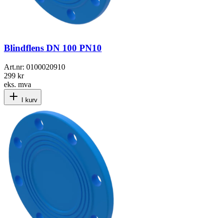
Blindflens DN 100 PN10
Art.nr:
0100020910
299 kr
eks. mva
I kurv