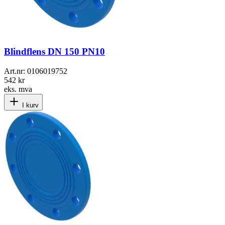
Blindflens DN 150 PN10
Art.nr:
0106019752
542 kr
eks. mva
I kurv