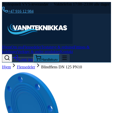
Profesjonell VVS-leverandør · Vakttelefon 17:00–23:00 alle dager
+47 916 12 984
Hjem
Om oss
Flensedeler
Testutstyr & redning
Fittings &
koblinger
Verktøy & andre produkter
Kontakt
Logg inn
Handlekurv
Hjem
Flensedeler
Blindflens DN 125 PN10