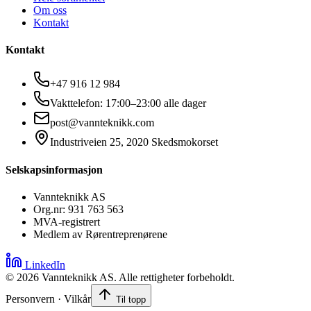
Om oss
Kontakt
Kontakt
+47 916 12 984
Vakttelefon: 17:00–23:00 alle dager
post@vannteknikk.com
Industriveien 25, 2020 Skedsmokorset
Selskapsinformasjon
Vannteknikk AS
Org.nr: 931 763 563
MVA-registrert
Medlem av Rørentreprenørene
LinkedIn
©
2026
Vannteknikk AS. Alle rettigheter forbeholdt.
Personvern · Vilkår
Til topp