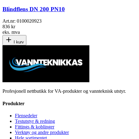
Blindflens DN 200 PN10
Art.nr:
0100020923
836 kr
eks. mva
I kurv
Profesjonell nettbutikk for VA-produkter og vannteknisk utstyr.
Produkter
Flensedeler
Testutstyr & redning
Fittings & koblinger
Verktøy og andre produkter
Hele sortimentet