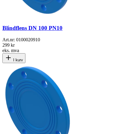
Blindflens DN 100 PN10
Art.nr:
0100020910
299 kr
eks. mva
I kurv