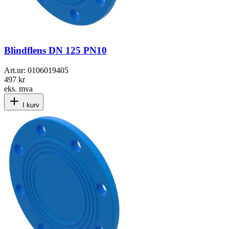
Blindflens DN 125 PN10
Art.nr:
0106019405
497 kr
eks. mva
I kurv