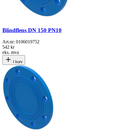
Blindflens DN 150 PN10
Art.nr:
0106019752
542 kr
eks. mva
I kurv