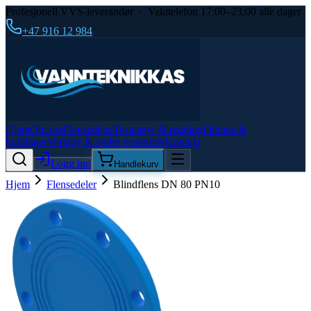
Profesjonell VVS-leverandør · Vakttelefon 17:00–23:00 alle dager
+47 916 12 984
Hjem
Om oss
Flensedeler
Testutstyr & redning
Fittings &
koblinger
Verktøy & andre produkter
Kontakt
Logg inn
Handlekurv
Hjem
Flensedeler
Blindflens DN 80 PN10