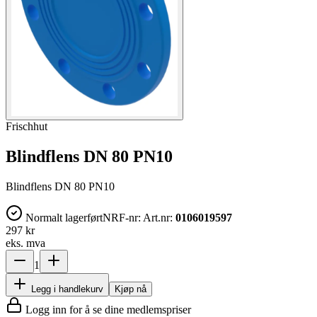
Frischhut
Blindflens DN 80 PN10
Blindflens DN 80 PN10
Normalt lagerført
NRF-nr:
Art.nr:
0106019597
297 kr
eks. mva
1
Legg i handlekurv
Kjøp nå
Logg inn for å se dine medlemspriser