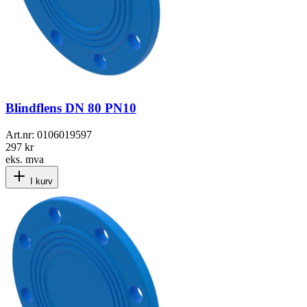
Blindflens DN 80 PN10
Art.nr:
0106019597
297 kr
eks. mva
I kurv