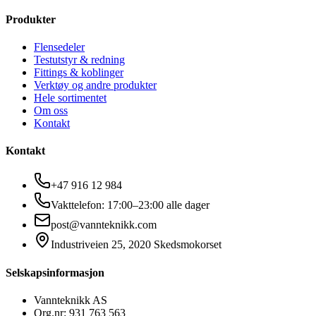
Produkter
Flensedeler
Testutstyr & redning
Fittings & koblinger
Verktøy og andre produkter
Hele sortimentet
Om oss
Kontakt
Kontakt
+47 916 12 984
Vakttelefon: 17:00–23:00 alle dager
post@vannteknikk.com
Industriveien 25, 2020 Skedsmokorset
Selskapsinformasjon
Vannteknikk AS
Org.nr: 931 763 563