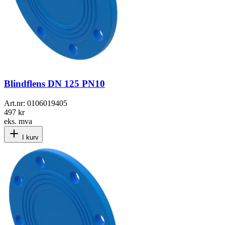
Blindflens DN 125 PN10
Art.nr:
0106019405
497 kr
eks. mva
I kurv