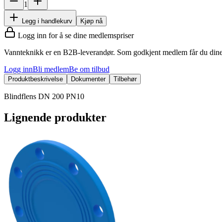
1
Legg i handlekurv
Kjøp nå
Logg inn for å se dine medlemspriser
Vannteknikk er en B2B-leverandør. Som godkjent medlem får du dine 
Logg inn
Bli medlem
Be om tilbud
Produktbeskrivelse
Dokumenter
Tilbehør
Blindflens DN 200 PN10
Lignende produkter