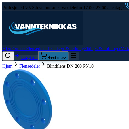
Profesjonell VVS-leverandør · Vakttelefon 17:00–23:00 alle dager
Hjem
Om oss
Flensedeler
Testutstyr & redning
Fittings & koblinger
Verk
Logg inn
Handlekurv
Hjem
Flensedeler
Blindflens DN 200 PN10