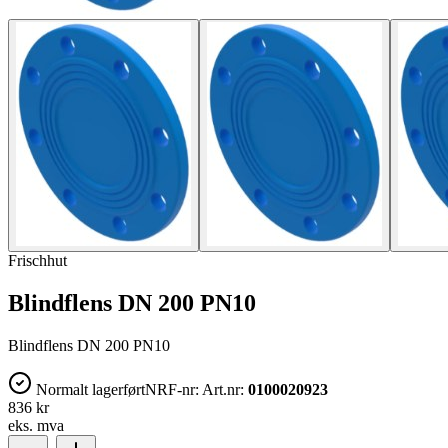
Frischhut
Blindflens DN 200 PN10
Blindflens DN 200 PN10
Normalt lagerført
NRF-nr:
Art.nr:
0100020923
836 kr
eks. mva