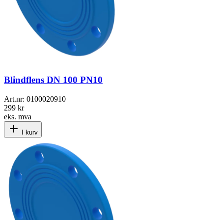
Blindflens DN 100 PN10
Art.nr:
0100020910
299 kr
eks. mva
I kurv