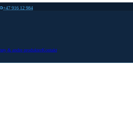
+47 916 12 984
tøy & andre produkter
Kontakt