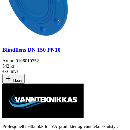
Blindflens DN 150 PN10
Art.nr:
0106019752
542 kr
eks. mva
I kurv
Profesjonell nettbutikk for VA-produkter og vannteknisk utstyr.