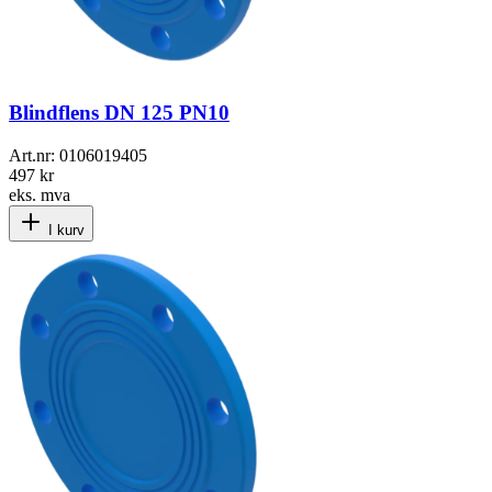
Blindflens DN 125 PN10
Art.nr:
0106019405
497 kr
eks. mva
I kurv