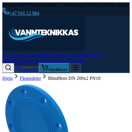
Profesjonell VVS-leverandør · Vakttelefon 17:00–23:00 alle dager
+47 916 12 984
Hjem
Om oss
Flensedeler
Testutstyr & redning
Fittings &
koblinger
Verktøy & andre produkter
Kontakt
Logg inn
Handlekurv
Hjem
Flensedeler
Blindflens DN 200x2 PN10