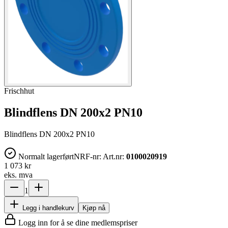
Frischhut
Blindflens DN 200x2 PN10
Blindflens DN 200x2 PN10
Normalt lagerført
NRF-nr:
Art.nr:
0100020919
1 073 kr
eks. mva
1
Legg i handlekurv
Kjøp nå
Logg inn for å se dine medlemspriser