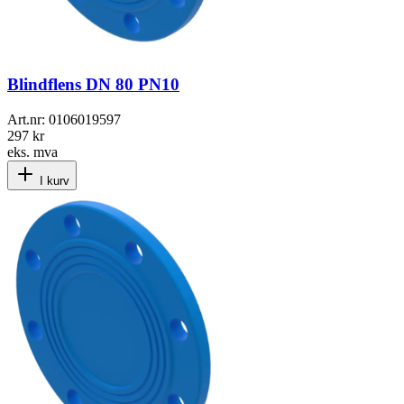
Blindflens DN 80 PN10
Art.nr:
0106019597
297 kr
eks. mva
I kurv