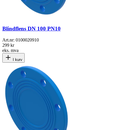
Blindflens DN 100 PN10
Art.nr:
0100020910
299 kr
eks. mva
I kurv