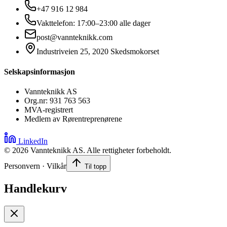
+47 916 12 984
Vakttelefon: 17:00–23:00 alle dager
post@vannteknikk.com
Industriveien 25, 2020 Skedsmokorset
Selskapsinformasjon
Vannteknikk AS
Org.nr: 931 763 563
MVA-registrert
Medlem av Rørentreprenørene
LinkedIn
©
2026
Vannteknikk AS. Alle rettigheter forbeholdt.
Personvern · Vilkår
Til topp
Handlekurv