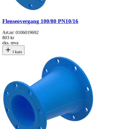
Flenseovergang 100/80 PN10/16
Art.nr:
0106019692
803 kr
eks. mva
I kurv