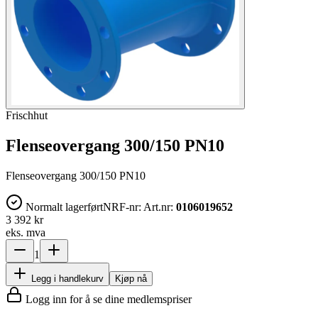
Frischhut
Flenseovergang 300/150 PN10
Flenseovergang 300/150 PN10
Normalt lagerført
NRF-nr:
Art.nr:
0106019652
3 392 kr
eks. mva
1
Legg i handlekurv
Kjøp nå
Logg inn for å se dine medlemspriser