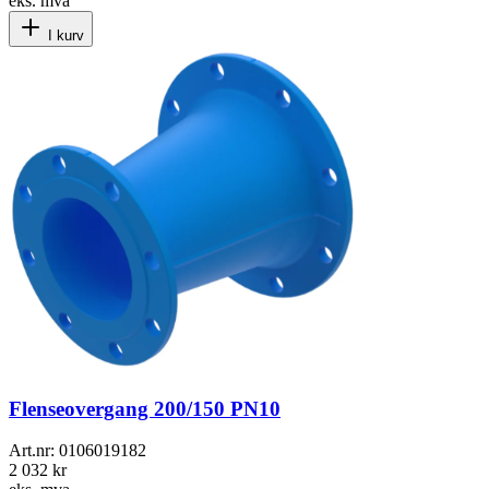
eks. mva
I kurv
Flenseovergang 200/150 PN10
Art.nr:
0106019182
2 032 kr