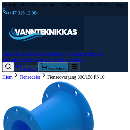
Profesjonell VVS-leverandør · Vakttelefon 17:00–23:00 alle dager
+47 916 12 984
Hjem
Om oss
Flensedeler
Testutstyr & redning
Fittings &
koblinger
Verktøy & andre produkter
Kontakt
Logg inn
Handlekurv
Hjem
Flensedeler
Flenseovergang 300/150 PN10