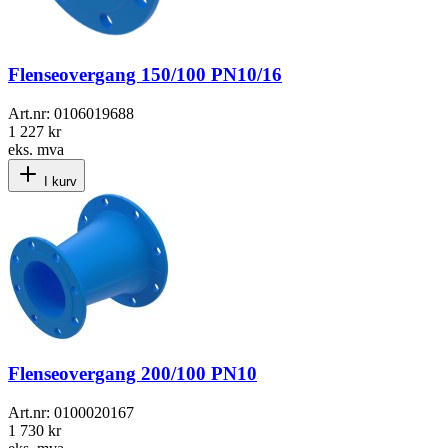
Flenseovergang 150/100 PN10/16
Art.nr:
0106019688
1 227 kr
eks. mva
I kurv
Flenseovergang 200/100 PN10
Art.nr:
0100020167
1 730 kr