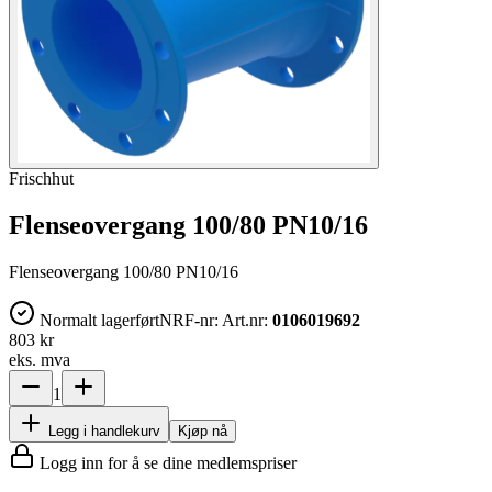
Frischhut
Flenseovergang 100/80 PN10/16
Flenseovergang 100/80 PN10/16
Normalt lagerført
NRF-nr:
Art.nr:
0106019692
803 kr
eks. mva
1
Legg i handlekurv
Kjøp nå
Logg inn for å se dine medlemspriser