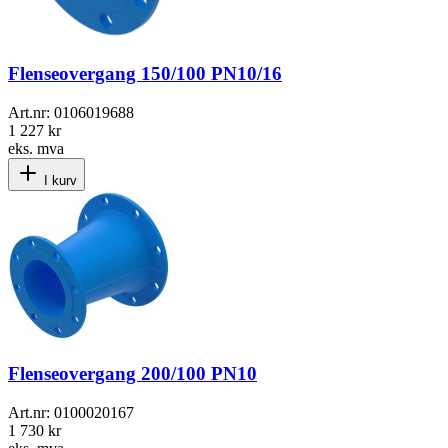
Flenseovergang 150/100 PN10/16
Art.nr:
0106019688
1 227 kr
eks. mva
I kurv
Flenseovergang 200/100 PN10
Art.nr:
0100020167
1 730 kr