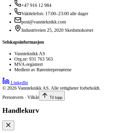
+47 916 12 984
Vakttelefon: 17:00–23:00 alle dager
post@vannteknikk.com
Industriveien 25, 2020 Skedsmokorset
Selskapsinformasjon
Vannteknikk AS
Org.nr: 931 763 563
MVA-registrert
Medlem av Rørentreprenørene
LinkedIn
©
2026
Vannteknikk AS. Alle rettigheter forbeholdt.
Personvern · Vilkår
Til topp
Handlekurv