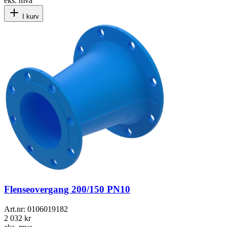
eks. mva
I kurv
Flenseovergang 200/150 PN10
Art.nr:
0106019182
2 032 kr