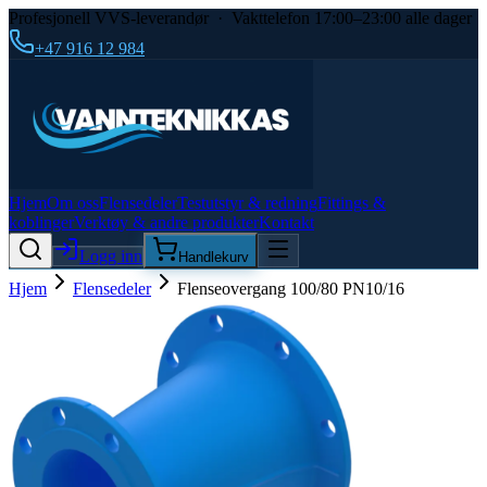
Profesjonell VVS-leverandør · Vakttelefon 17:00–23:00 alle dager
+47 916 12 984
Hjem
Om oss
Flensedeler
Testutstyr & redning
Fittings &
koblinger
Verktøy & andre produkter
Kontakt
Logg inn
Handlekurv
Hjem
Flensedeler
Flenseovergang 100/80 PN10/16