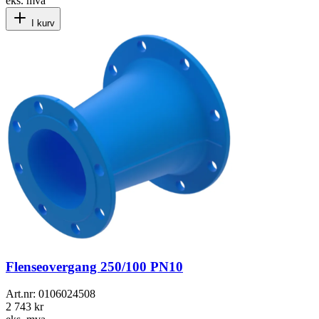
eks. mva
I kurv
Flenseovergang 250/100 PN10
Art.nr:
0106024508
2 743 kr