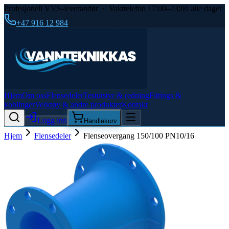
Profesjonell VVS-leverandør · Vakttelefon 17:00–23:00 alle dager
+47 916 12 984
Hjem
Om oss
Flensedeler
Testutstyr & redning
Fittings &
koblinger
Verktøy & andre produkter
Kontakt
Logg inn
Handlekurv
Hjem
Flensedeler
Flenseovergang 150/100 PN10/16