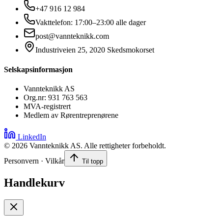
+47 916 12 984
Vakttelefon: 17:00–23:00 alle dager
post@vannteknikk.com
Industriveien 25, 2020 Skedsmokorset
Selskapsinformasjon
Vannteknikk AS
Org.nr: 931 763 563
MVA-registrert
Medlem av Rørentreprenørene
LinkedIn
©
2026
Vannteknikk AS. Alle rettigheter forbeholdt.
Personvern · Vilkår
Til topp
Handlekurv