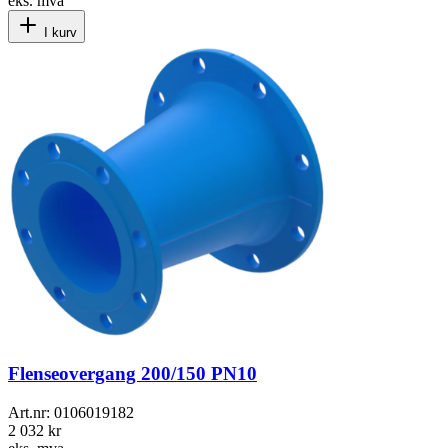
eks. mva
I kurv
Flenseovergang 200/150 PN10
Art.nr:
0106019182
2 032 kr