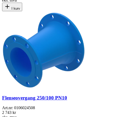
eks. mva
I kurv
Flenseovergang 250/100 PN10
Art.nr:
0106024508
2 743 kr