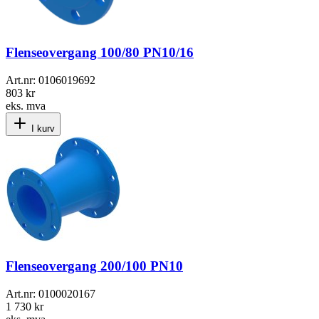
Flenseovergang 100/80 PN10/16
Art.nr:
0106019692
803 kr
eks. mva
I kurv
Flenseovergang 200/100 PN10
Art.nr:
0100020167
1 730 kr