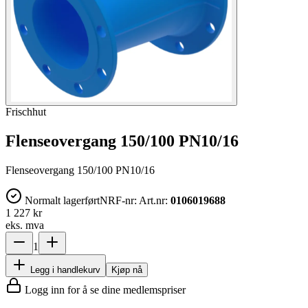
Frischhut
Flenseovergang 150/100 PN10/16
Flenseovergang 150/100 PN10/16
Normalt lagerført
NRF-nr:
Art.nr:
0106019688
1 227 kr
eks. mva
1
Legg i handlekurv
Kjøp nå
Logg inn for å se dine medlemspriser