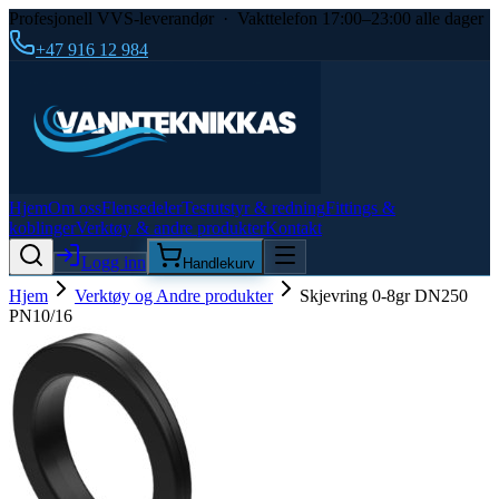
Profesjonell VVS-leverandør · Vakttelefon 17:00–23:00 alle dager
+47 916 12 984
Hjem
Om oss
Flensedeler
Testutstyr & redning
Fittings &
koblinger
Verktøy & andre produkter
Kontakt
Logg inn
Handlekurv
Hjem
Verktøy og Andre produkter
Skjevring 0-8gr DN250
PN10/16