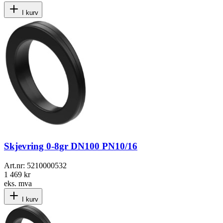
I kurv
Skjevring 0-8gr DN100 PN10/16
Art.nr:
5210000532
1 469 kr
eks. mva
I kurv