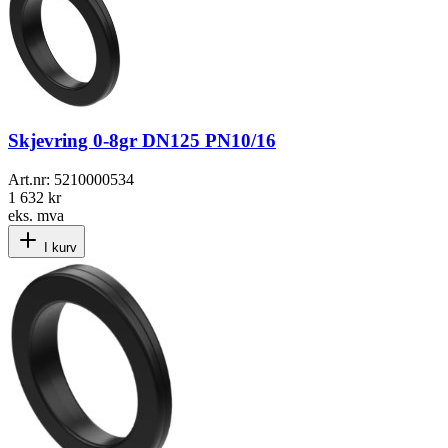
Skjevring 0-8gr DN125 PN10/16
Art.nr:
5210000534
1 632 kr
eks. mva
I kurv