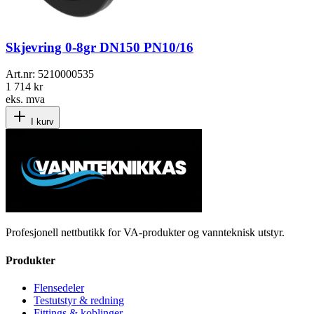
Skjevring 0-8gr DN150 PN10/16
Art.nr:
5210000535
1 714 kr
eks. mva
I kurv
Profesjonell nettbutikk for VA-produkter og vannteknisk utstyr.
Produkter
Flensedeler
Testutstyr & redning
Fittings & koblinger