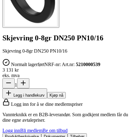
Skjevring 0-8gr DN250 PN10/16
Skjevring 0-8gr DN250 PN10/16
Normalt lagerført
NRF-nr:
Art.nr:
5210000539
3 131 kr
eks. mva
1
Legg i handlekurv
Kjøp nå
Logg inn for å se dine medlemspriser
Vannteknikk er en B2B-leverandør. Som godkjent medlem får du
dine egne avtalepriser.
Logg inn
Bli medlem
Be om tilbud
Produktbeskrivelse
Dokumenter
Tilbehør