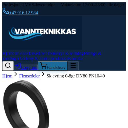
Profesjonell VVS-leverandør · Vakttelefon 17:00–23:00 alle dager
+47 916 12 984
Hjem
Om oss
Flensedeler
Testutstyr & redning
Fittings &
koblinger
Verktøy & andre produkter
Kontakt
Logg inn
Handlekurv
Hjem
Flensedeler
Skjevring 0-8gr DN80 PN10/40