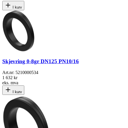
I kurv
Skjevring 0-8gr DN125 PN10/16
Art.nr:
5210000534
1 632 kr
eks. mva
I kurv