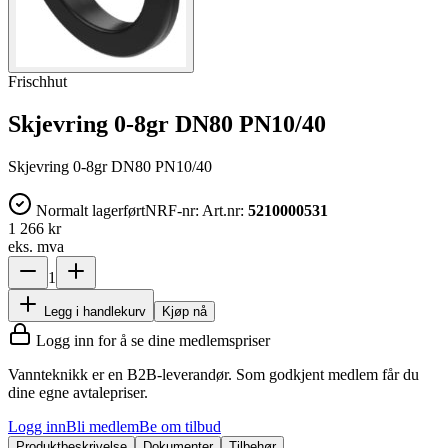
Frischhut
Skjevring 0-8gr DN80 PN10/40
Skjevring 0-8gr DN80 PN10/40
Normalt lagerført
NRF-nr:
Art.nr:
5210000531
1 266 kr
eks. mva
1
Legg i handlekurv
Kjøp nå
Logg inn for å se dine medlemspriser
Vannteknikk er en B2B-leverandør. Som godkjent medlem får du
dine egne avtalepriser.
Logg inn
Bli medlem
Be om tilbud
Produktbeskrivelse
Dokumenter
Tilbehør