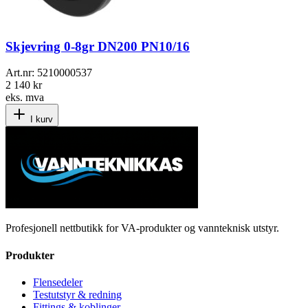
Skjevring 0-8gr DN200 PN10/16
Art.nr:
5210000537
2 140 kr
eks. mva
I kurv
Profesjonell nettbutikk for VA-produkter og vannteknisk utstyr.
Produkter
Flensedeler
Testutstyr & redning
Fittings & koblinger