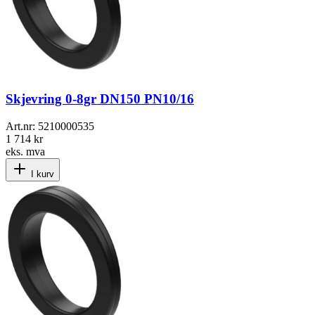
Skjevring 0-8gr DN150 PN10/16
Art.nr:
5210000535
1 714 kr
eks. mva
I kurv