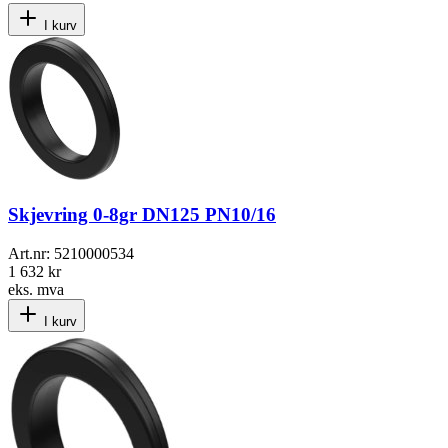
I kurv
Skjevring 0-8gr DN125 PN10/16
Art.nr:
5210000534
1 632 kr
eks. mva
I kurv