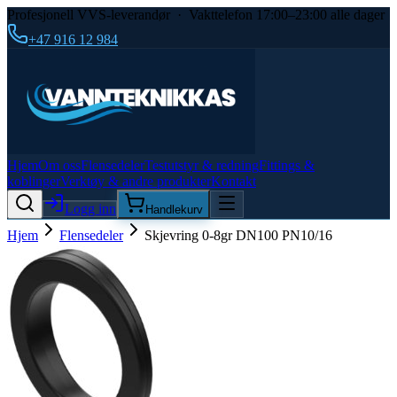
Profesjonell VVS-leverandør · Vakttelefon 17:00–23:00 alle dager
+47 916 12 984
Hjem
Om oss
Flensedeler
Testutstyr & redning
Fittings &
koblinger
Verktøy & andre produkter
Kontakt
Logg inn
Handlekurv
Hjem
Flensedeler
Skjevring 0-8gr DN100 PN10/16