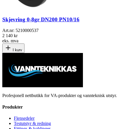
Skjevring 0-8gr DN200 PN10/16
Art.nr:
5210000537
2 140 kr
eks. mva
I kurv
Profesjonell nettbutikk for VA-produkter og vannteknisk utstyr.
Produkter
Flensedeler
Testutstyr & redning
Fittings & koblinger