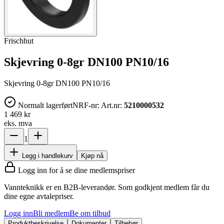
Frischhut
Skjevring 0-8gr DN100 PN10/16
Skjevring 0-8gr DN100 PN10/16
Normalt lagerført
NRF-nr:
Art.nr:
5210000532
1 469 kr
eks. mva
1
Legg i handlekurv
Kjøp nå
Logg inn for å se dine medlemspriser
Vannteknikk er en B2B-leverandør. Som godkjent medlem får du
dine egne avtalepriser.
Logg inn
Bli medlem
Be om tilbud
Produktbeskrivelse
Dokumenter
Tilbehør