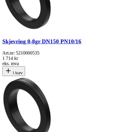
Skjevring 0-8gr DN150 PN10/16
Art.nr:
5210000535
1 714 kr
eks. mva
I kurv