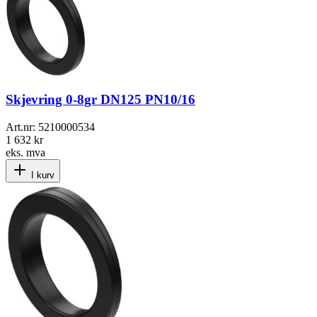
Skjevring 0-8gr DN125 PN10/16
Art.nr:
5210000534
1 632 kr
eks. mva
I kurv