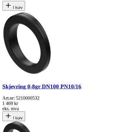
I kurv
Skjevring 0-8gr DN100 PN10/16
Art.nr:
5210000532
1 469 kr
eks. mva
I kurv