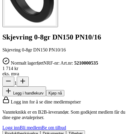
Skjevring 0-8gr DN150 PN10/16
Skjevring 0-8gr DN150 PN10/16
Normalt lagerført
NRF-nr:
Art.nr:
5210000535
1 714 kr
eks. mva
1
Legg i handlekurv
Kjøp nå
Logg inn for å se dine medlemspriser
Vannteknikk er en B2B-leverandør. Som godkjent medlem får du
dine egne avtalepriser.
Logg inn
Bli medlem
Be om tilbud
Produktbeskrivelse
Dokumenter
Tilbehør