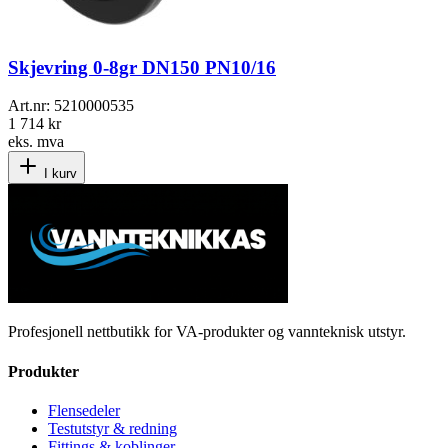
Skjevring 0-8gr DN150 PN10/16
Art.nr:
5210000535
1 714 kr
eks. mva
I kurv
Profesjonell nettbutikk for VA-produkter og vannteknisk utstyr.
Produkter
Flensedeler
Testutstyr & redning
Fittings & koblinger