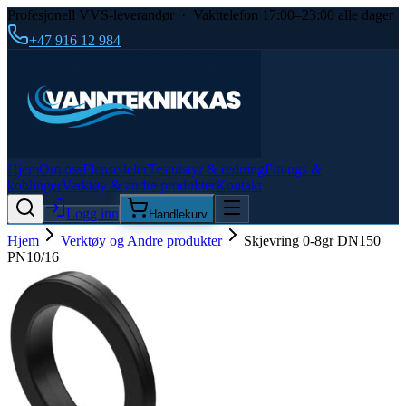
Profesjonell VVS-leverandør · Vakttelefon 17:00–23:00 alle dager
+47 916 12 984
Hjem
Om oss
Flensedeler
Testutstyr & redning
Fittings &
koblinger
Verktøy & andre produkter
Kontakt
Logg inn
Handlekurv
Hjem
Verktøy og Andre produkter
Skjevring 0-8gr DN150
PN10/16