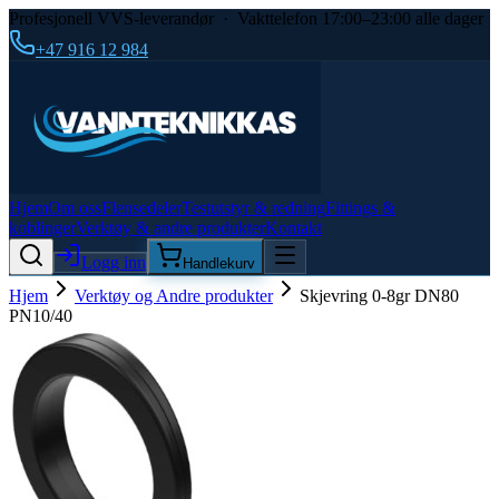
Profesjonell VVS-leverandør · Vakttelefon 17:00–23:00 alle dager
+47 916 12 984
Hjem
Om oss
Flensedeler
Testutstyr & redning
Fittings &
koblinger
Verktøy & andre produkter
Kontakt
Logg inn
Handlekurv
Hjem
Verktøy og Andre produkter
Skjevring 0-8gr DN80
PN10/40