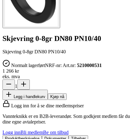
Skjevring 0-8gr DN80 PN10/40
Skjevring 0-8gr DN80 PN10/40
Normalt lagerført
NRF-nr:
Art.nr:
5210000531
1 266 kr
eks. mva
1
Legg i handlekurv
Kjøp nå
Logg inn for å se dine medlemspriser
Vannteknikk er en B2B-leverandør. Som godkjent medlem får du
dine egne avtalepriser.
Logg inn
Bli medlem
Be om tilbud
Produktbeskrivelse
Dokumenter
Tilbehør