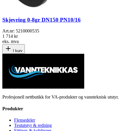
Skjevring 0-8gr DN150 PN10/16
Art.nr:
5210000535
1 714 kr
eks. mva
I kurv
Profesjonell nettbutikk for VA-produkter og vannteknisk utstyr.
Produkter
Flensedeler
Testutstyr & redning
Fittings & koblinger