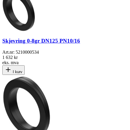
Skjevring 0-8gr DN125 PN10/16
Art.nr:
5210000534
1 632 kr
eks. mva
I kurv