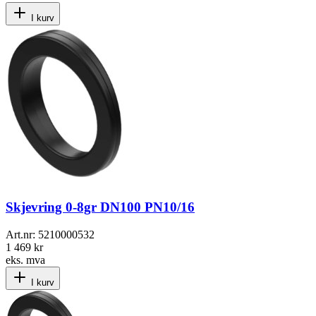
I kurv
Skjevring 0-8gr DN100 PN10/16
Art.nr:
5210000532
1 469 kr
eks. mva
I kurv