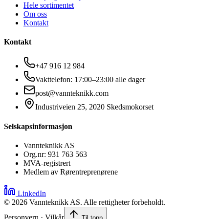
Hele sortimentet
Om oss
Kontakt
Kontakt
+47 916 12 984
Vakttelefon: 17:00–23:00 alle dager
post@vannteknikk.com
Industriveien 25, 2020 Skedsmokorset
Selskapsinformasjon
Vannteknikk AS
Org.nr: 931 763 563
MVA-registrert
Medlem av Rørentreprenørene
LinkedIn
©
2026
Vannteknikk AS. Alle rettigheter forbeholdt.
Personvern · Vilkår
Til topp