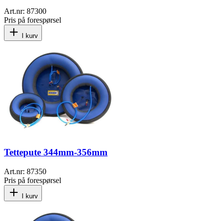
Art.nr:
87300
Pris på forespørsel
I kurv
Tettepute 344mm-356mm
Art.nr:
87350
Pris på forespørsel
I kurv