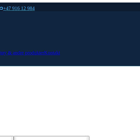
+47 916 12 984
tøy & andre produkter
Kontakt