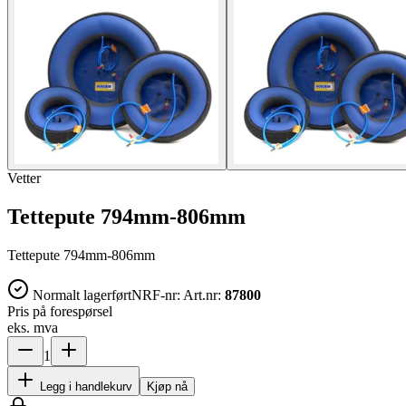
Vetter
Tettepute 794mm-806mm
Tettepute 794mm-806mm
Normalt lagerført
NRF-nr:
Art.nr:
87800
Pris på forespørsel
eks. mva
1
Legg i handlekurv
Kjøp nå