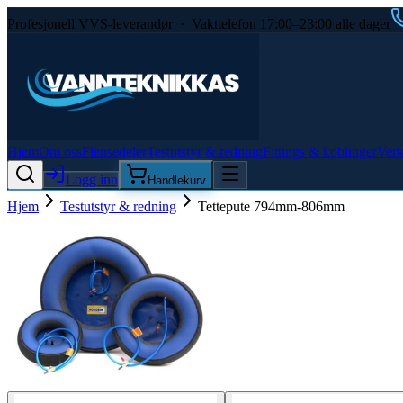
Profesjonell VVS-leverandør · Vakttelefon 17:00–23:00 alle dager
Hjem
Om oss
Flensedeler
Testutstyr & redning
Fittings & koblinger
Verk
Logg inn
Handlekurv
Hjem
Testutstyr & redning
Tettepute 794mm-806mm