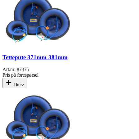
Tettepute 371mm-381mm
Art.nr:
87375
Pris på forespørsel
I kurv