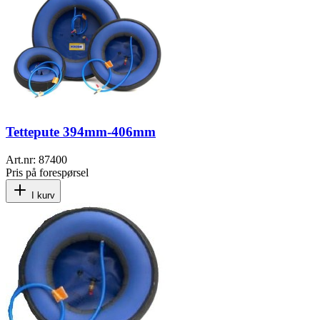
Tettepute 394mm-406mm
Art.nr:
87400
Pris på forespørsel
I kurv