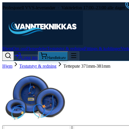
Profesjonell VVS-leverandør · Vakttelefon 17:00–23:00 alle dager
Hjem
Om oss
Flensedeler
Testutstyr & redning
Fittings & koblinger
Verk
Logg inn
Handlekurv
Hjem
Testutstyr & redning
Tettepute 371mm-381mm