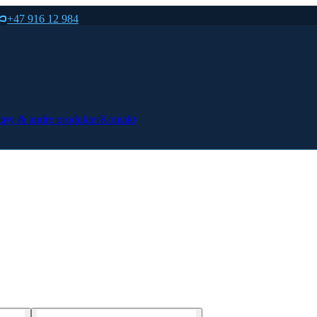
+47 916 12 984
tøy & andre produkter
Kontakt