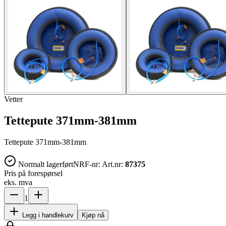
Vetter
Tettepute 371mm-381mm
Tettepute 371mm-381mm
Normalt lagerført
NRF-nr:
Art.nr:
87375
Pris på forespørsel
eks. mva
1
Legg i handlekurv
Kjøp nå