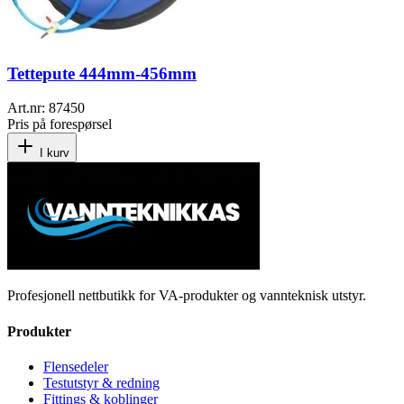
Tettepute 444mm-456mm
Art.nr:
87450
Pris på forespørsel
I kurv
Profesjonell nettbutikk for VA-produkter og vannteknisk utstyr.
Produkter
Flensedeler
Testutstyr & redning
Fittings & koblinger