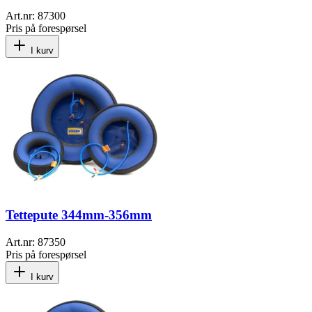
Art.nr:
87300
Pris på forespørsel
I kurv
Tettepute 344mm-356mm
Art.nr:
87350
Pris på forespørsel
I kurv