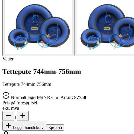
Vetter
Tettepute 744mm-756mm
Tettepute 744mm-756mm
Normalt lagerført
NRF-nr:
Art.nr:
87750
Pris på forespørsel
eks. mva
1
Legg i handlekurv
Kjøp nå