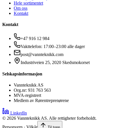
Hele sortimentet
Om oss
Kontakt
Kontakt
+47 916 12 984
Vakttelefon: 17:00–23:00 alle dager
post@vannteknikk.com
Industriveien 25, 2020 Skedsmokorset
Selskapsinformasjon
Vannteknikk AS
Org.nr: 931 763 563
MVA-registrert
Medlem av Rørentreprenørene
LinkedIn
©
2026
Vannteknikk AS. Alle rettigheter forbeholdt.
Personvern · Vilkår
Til topp