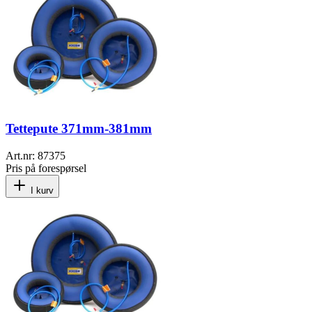
Tettepute 371mm-381mm
Art.nr:
87375
Pris på forespørsel
I kurv