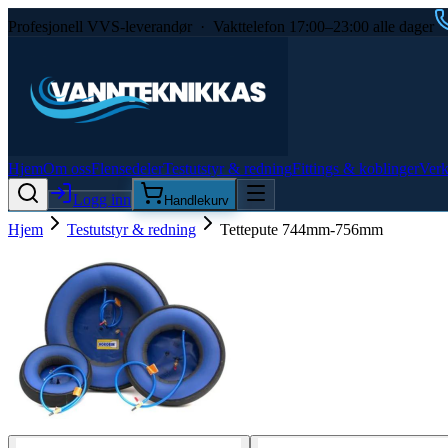
Profesjonell VVS-leverandør · Vakttelefon 17:00–23:00 alle dager
Hjem
Om oss
Flensedeler
Testutstyr & redning
Fittings & koblinger
Verk
Logg inn
Handlekurv
Hjem
Testutstyr & redning
Tettepute 744mm-756mm