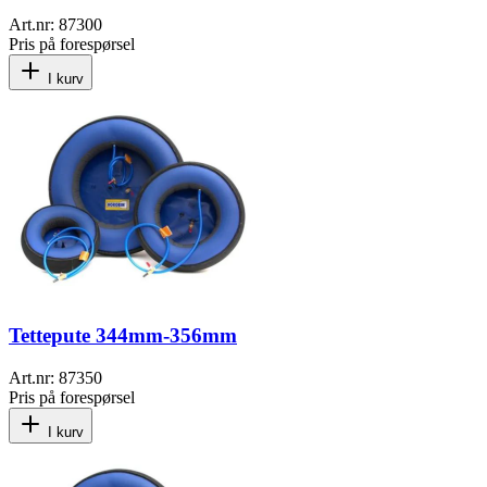
Art.nr:
87300
Pris på forespørsel
I kurv
Tettepute 344mm-356mm
Art.nr:
87350
Pris på forespørsel
I kurv