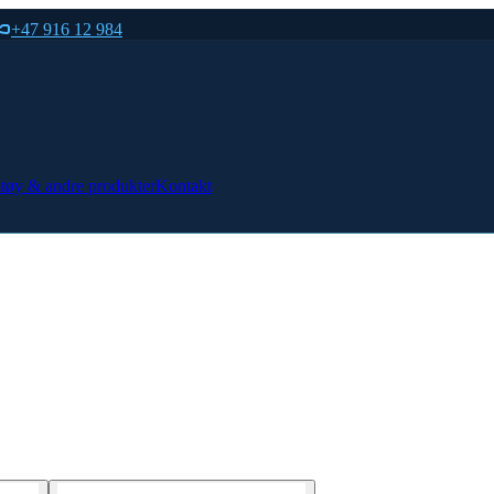
+47 916 12 984
tøy & andre produkter
Kontakt