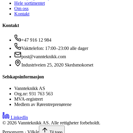
Hele sortimentet
Om oss
Kontakt
Kontakt
+47 916 12 984
Vakttelefon: 17:00–23:00 alle dager
post@vannteknikk.com
Industriveien 25, 2020 Skedsmokorset
Selskapsinformasjon
Vannteknikk AS
Org.nr: 931 763 563
MVA-registrert
Medlem av Rørentreprenørene
LinkedIn
©
2026
Vannteknikk AS. Alle rettigheter forbeholdt.
Personvern · Vilkår
Til topp