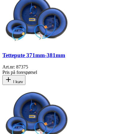
Tettepute 371mm-381mm
Art.nr:
87375
Pris på forespørsel
I kurv