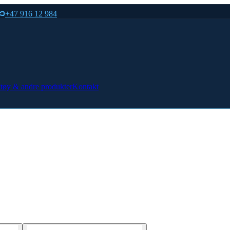
+47 916 12 984
tøy & andre produkter
Kontakt