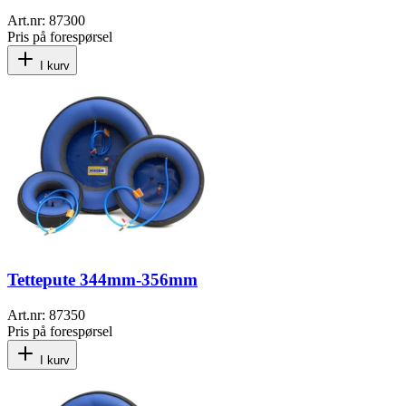
Art.nr:
87300
Pris på forespørsel
I kurv
Tettepute 344mm-356mm
Art.nr:
87350
Pris på forespørsel
I kurv