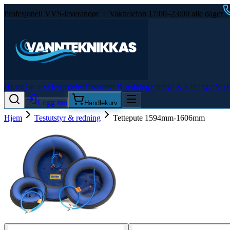
Profesjonell VVS-leverandør · Vakttelefon 17:00–23:00 alle dager
Hjem
Om oss
Flensedeler
Testutstyr & redning
Fittings & koblinger
Verk
Logg inn
Handlekurv
Hjem
Testutstyr & redning
Tettepute 1594mm-1606mm