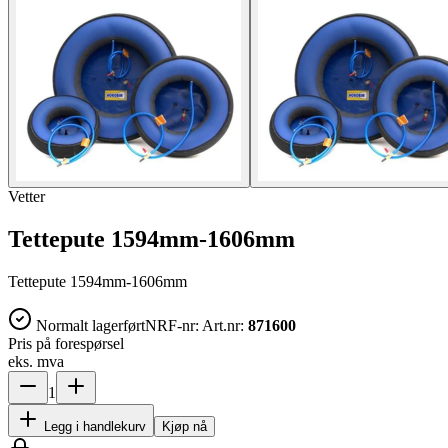
Vetter
Tettepute 1594mm-1606mm
Tettepute 1594mm-1606mm
Normalt lagerført
NRF-nr:
Art.nr:
871600
Pris på forespørsel
eks. mva
1
Legg i handlekurv
Kjøp nå