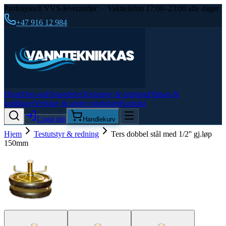
Profesjonell VVS-leverandør · Vakttelefon 17:00–23:00 alle dager
+47 916 12 984
Hjem
Om oss
Flensedeler
Testutstyr & redning
Fittings &
koblinger
Verktøy & andre produkter
Kontakt
Logg inn
Handlekurv
Hjem
Testutstyr & redning
Ters dobbel stål med 1/2'' gj.løp
150mm