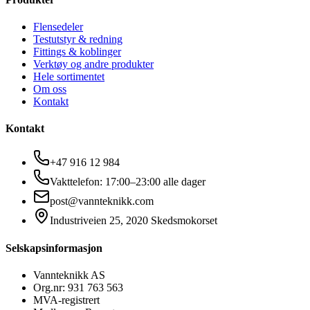
Flensedeler
Testutstyr & redning
Fittings & koblinger
Verktøy og andre produkter
Hele sortimentet
Om oss
Kontakt
Kontakt
+47 916 12 984
Vakttelefon: 17:00–23:00 alle dager
post@vannteknikk.com
Industriveien 25, 2020 Skedsmokorset
Selskapsinformasjon
Vannteknikk AS
Org.nr: 931 763 563
MVA-registrert