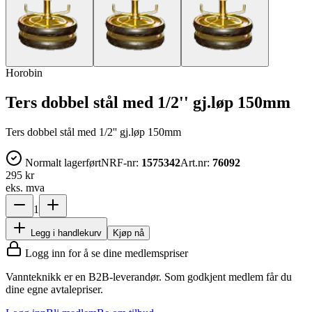
Horobin
Ters dobbel stål med 1/2'' gj.løp 150mm
Ters dobbel stål med 1/2'' gj.løp 150mm
Normalt lagerført
NRF-nr:
1575342
Art.nr:
76092
295 kr
eks. mva
1
Legg i handlekurv
Kjøp nå
Logg inn for å se dine medlemspriser
Vannteknikk er en B2B-leverandør. Som godkjent medlem får du
dine egne avtalepriser.