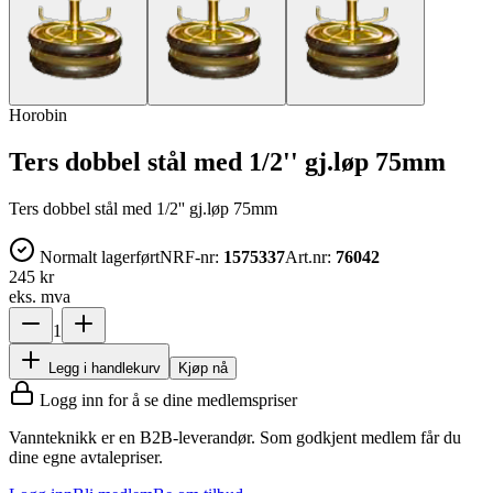
Horobin
Ters dobbel stål med 1/2'' gj.løp 75mm
Ters dobbel stål med 1/2'' gj.løp 75mm
Normalt lagerført
NRF-nr:
1575337
Art.nr:
76042
245 kr
eks. mva
1
Legg i handlekurv
Kjøp nå
Logg inn for å se dine medlemspriser
Vannteknikk er en B2B-leverandør. Som godkjent medlem får du
dine egne avtalepriser.