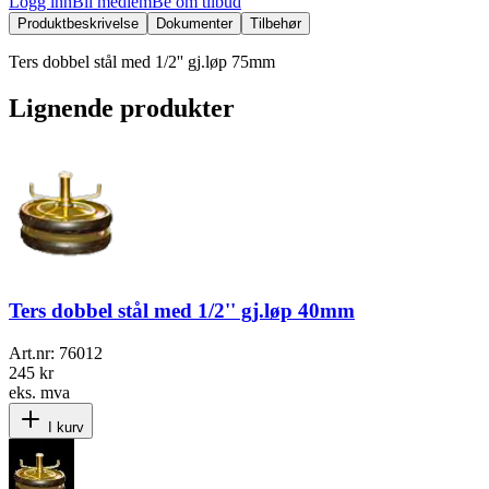
Logg inn
Bli medlem
Be om tilbud
Produktbeskrivelse
Dokumenter
Tilbehør
Ters dobbel stål med 1/2'' gj.løp 75mm
Lignende produkter
Ters dobbel stål med 1/2'' gj.løp 40mm
Art.nr:
76012
245 kr
eks. mva
I kurv