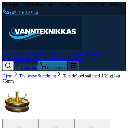
Profesjonell VVS-leverandør · Vakttelefon 17:00–23:00 alle dager
+47 916 12 984
Hjem
Om oss
Flensedeler
Testutstyr & redning
Fittings &
koblinger
Verktøy & andre produkter
Kontakt
Logg inn
Handlekurv
Hjem
Testutstyr & redning
Ters dobbel stål med 1/2'' gj.løp
75mm