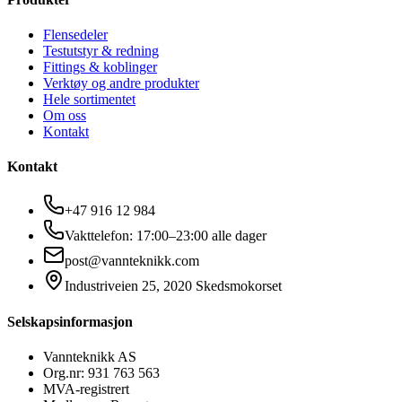
Flensedeler
Testutstyr & redning
Fittings & koblinger
Verktøy og andre produkter
Hele sortimentet
Om oss
Kontakt
Kontakt
+47 916 12 984
Vakttelefon: 17:00–23:00 alle dager
post@vannteknikk.com
Industriveien 25, 2020 Skedsmokorset
Selskapsinformasjon
Vannteknikk AS
Org.nr: 931 763 563
MVA-registrert