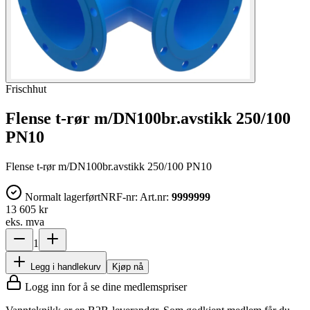
Frischhut
Flense t-rør m/DN100br.avstikk 250/100
PN10
Flense t-rør m/DN100br.avstikk 250/100 PN10
Normalt lagerført
NRF-nr:
Art.nr:
9999999
13 605 kr
eks. mva
1
Legg i handlekurv
Kjøp nå
Logg inn for å se dine medlemspriser