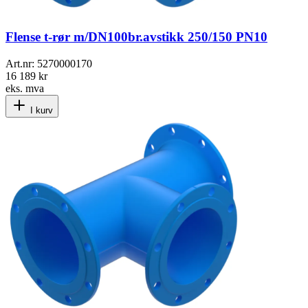
Flense t-rør m/DN100br.avstikk 250/150 PN10
Art.nr:
5270000170
16 189 kr
eks. mva
I kurv