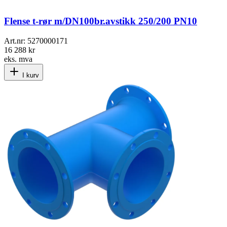
Flense t-rør m/DN100br.avstikk 250/200 PN10
Art.nr:
5270000171
16 288 kr
eks. mva
I kurv