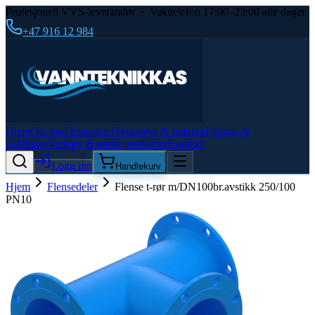
Profesjonell VVS-leverandør · Vakttelefon 17:00–23:00 alle dager
+47 916 12 984
Hjem
Om oss
Flensedeler
Testutstyr & redning
Fittings &
koblinger
Verktøy & andre produkter
Kontakt
Logg inn
Handlekurv
Hjem
Flensedeler
Flense t-rør m/DN100br.avstikk 250/100
PN10