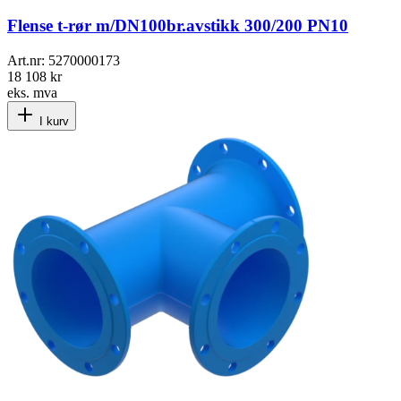
Flense t-rør m/DN100br.avstikk 300/200 PN10
Art.nr:
5270000173
18 108 kr
eks. mva
I kurv