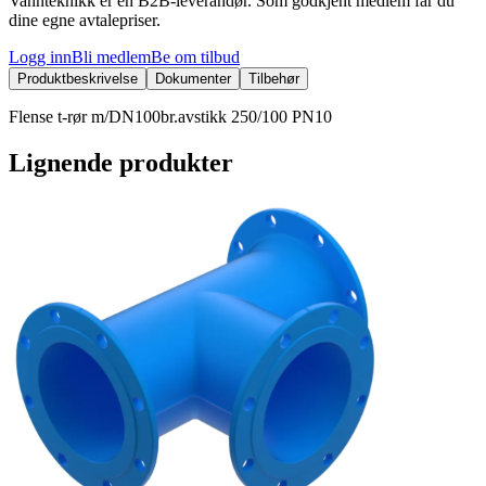
Vannteknikk er en B2B-leverandør. Som godkjent medlem får du
dine egne avtalepriser.
Logg inn
Bli medlem
Be om tilbud
Produktbeskrivelse
Dokumenter
Tilbehør
Flense t-rør m/DN100br.avstikk 250/100 PN10
Lignende produkter