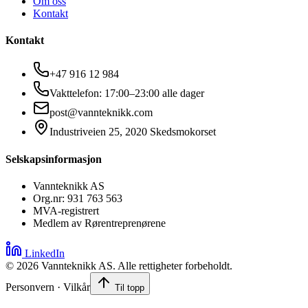
Om oss
Kontakt
Kontakt
+47 916 12 984
Vakttelefon: 17:00–23:00 alle dager
post@vannteknikk.com
Industriveien 25, 2020 Skedsmokorset
Selskapsinformasjon
Vannteknikk AS
Org.nr: 931 763 563
MVA-registrert
Medlem av Rørentreprenørene
LinkedIn
©
2026
Vannteknikk AS. Alle rettigheter forbeholdt.
Personvern · Vilkår
Til topp