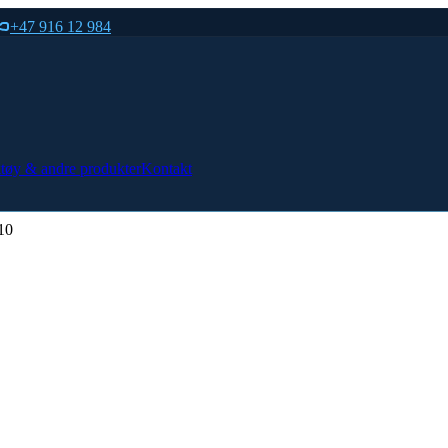
+47 916 12 984
tøy & andre produkter
Kontakt
10