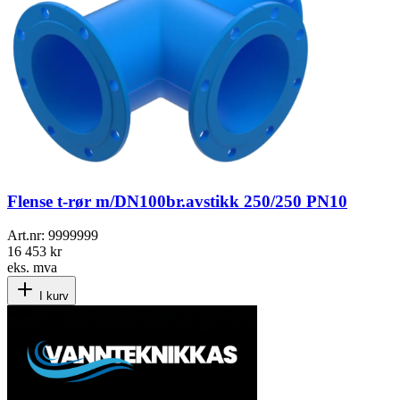
Flense t-rør m/DN100br.avstikk 250/250 PN10
Art.nr:
9999999
16 453 kr
eks. mva
I kurv