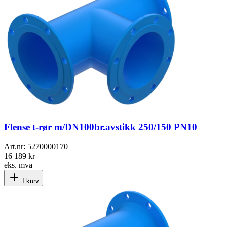
Flense t-rør m/DN100br.avstikk 250/150 PN10
Art.nr:
5270000170
16 189 kr
eks. mva
I kurv