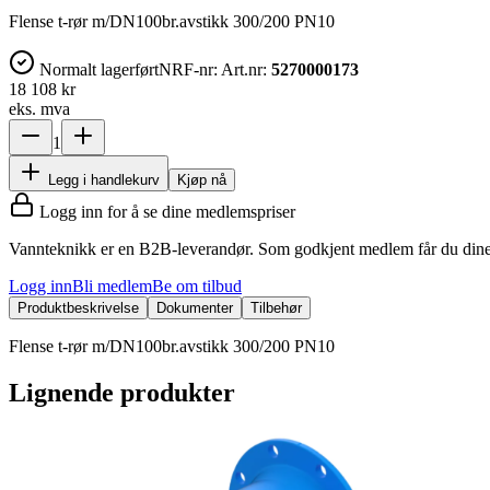
Flense t-rør m/DN100br.avstikk 300/200 PN10
Normalt lagerført
NRF-nr:
Art.nr:
5270000173
18 108 kr
eks. mva
1
Legg i handlekurv
Kjøp nå
Logg inn for å se dine medlemspriser
Vannteknikk er en B2B-leverandør. Som godkjent medlem får du dine 
Logg inn
Bli medlem
Be om tilbud
Produktbeskrivelse
Dokumenter
Tilbehør
Flense t-rør m/DN100br.avstikk 300/200 PN10
Lignende produkter