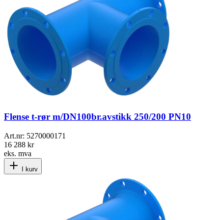
Flense t-rør m/DN100br.avstikk 250/200 PN10
Art.nr:
5270000171
16 288 kr
eks. mva
I kurv