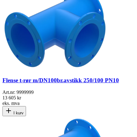
Flense t-rør m/DN100br.avstikk 250/100 PN10
Art.nr:
9999999
13 605 kr
eks. mva
I kurv