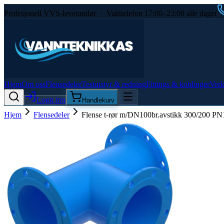
Profesjonell VVS-leverandør · Vakttelefon 17:00–23:00 alle dager
Hjem
Om oss
Flensedeler
Testutstyr & redning
Fittings & koblinger
Verk
Logg inn
Handlekurv
Hjem
Flensedeler
Flense t-rør m/DN100br.avstikk 300/200 PN