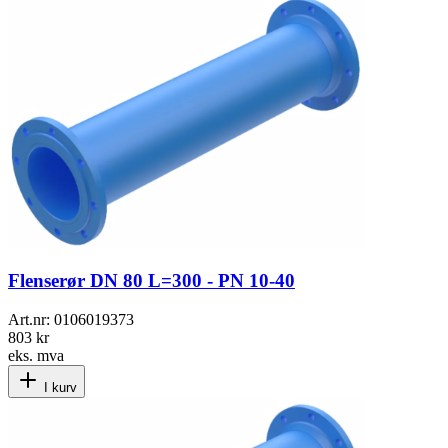
Flenserør DN 80 L=300 - PN 10-40
Art.nr:
0106019373
803 kr
eks. mva
I kurv