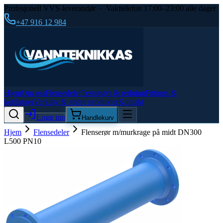
Profesjonell VVS-leverandør · Vakttelefon 17:00–23:00 alle dager
+47 916 12 984
Hjem
Om oss
Flensedeler
Testutstyr & redning
Fittings &
koblinger
Verktøy & andre produkter
Kontakt
Logg inn
Handlekurv
Hjem
Flensedeler
Flenserør m/murkrage på midt DN300
L500 PN10