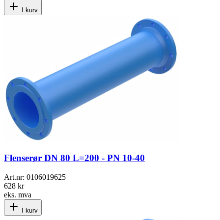
I kurv
Flenserør DN 80 L=200 - PN 10-40
Art.nr:
0106019625
628 kr
eks. mva
I kurv