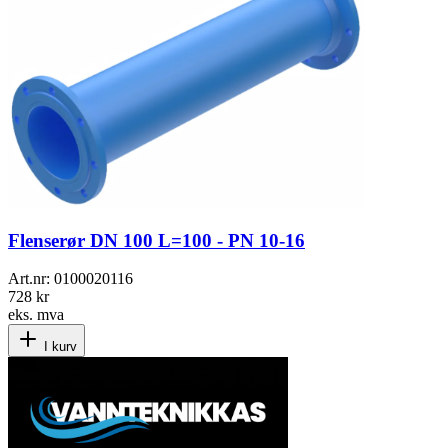
Flenserør DN 100 L=100 - PN 10-16
Art.nr:
0100020116
728 kr
eks. mva
I kurv