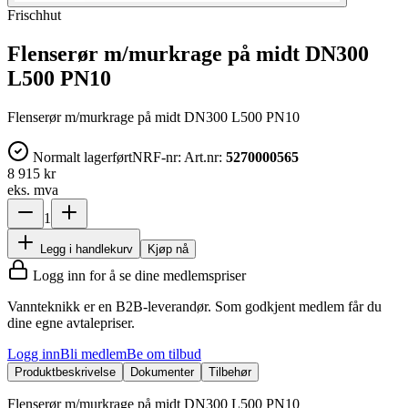
Frischhut
Flenserør m/murkrage på midt DN300
L500 PN10
Flenserør m/murkrage på midt DN300 L500 PN10
Normalt lagerført
NRF-nr:
Art.nr:
5270000565
8 915 kr
eks. mva
1
Legg i handlekurv
Kjøp nå
Logg inn for å se dine medlemspriser
Vannteknikk er en B2B-leverandør. Som godkjent medlem får du
dine egne avtalepriser.
Logg inn
Bli medlem
Be om tilbud
Produktbeskrivelse
Dokumenter
Tilbehør
Flenserør m/murkrage på midt DN300 L500 PN10