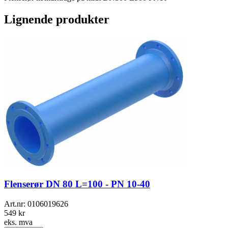
Lignende produkter
Flenserør DN 80 L=100 - PN 10-40
Art.nr:
0106019626
549 kr
eks. mva