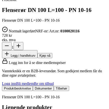
Flenserør DN 100 L=100 - PN 10-16
Flenserør DN 100 L=100 - PN 10-16
Normalt lagerført
NRF-nr:
Art.nr:
0100020116
728 kr
eks. mva
1
Legg i handlekurv
Kjøp nå
Logg inn for å se dine medlemspriser
Vannteknikk er en B2B-leverandør. Som godkjent medlem får du
dine egne avtalepriser.
Logg inn
Bli medlem
Be om tilbud
Produktbeskrivelse
Dokumenter
Tilbehør
Flenserør DN 100 L=100 - PN 10-16
Lignende produkter