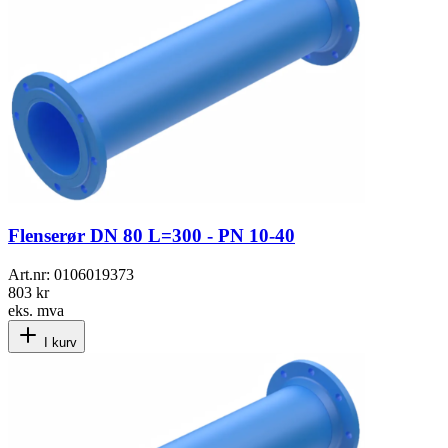
Flenserør DN 80 L=300 - PN 10-40
Art.nr:
0106019373
803 kr
eks. mva
I kurv