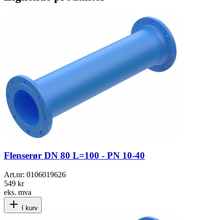
Flenserør DN 80 L=100 - PN 10-40
Art.nr:
0106019626
549 kr
eks. mva
I kurv