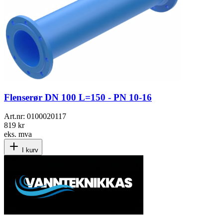
Flenserør DN 100 L=150 - PN 10-16
Art.nr:
0100020117
819 kr
eks. mva
I kurv