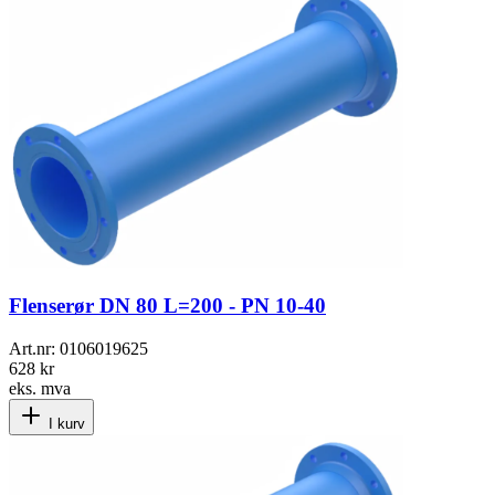
Flenserør DN 80 L=200 - PN 10-40
Art.nr:
0106019625
628 kr
eks. mva
I kurv