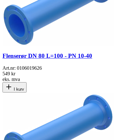
Flenserør DN 80 L=100 - PN 10-40
Art.nr:
0106019626
549 kr
eks. mva
I kurv