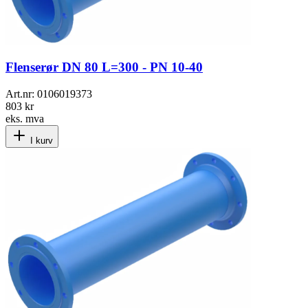
Flenserør DN 80 L=300 - PN 10-40
Art.nr:
0106019373
803 kr
eks. mva
I kurv