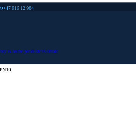
+47 916 12 984
tøy & andre produkter
Kontakt
 PN10