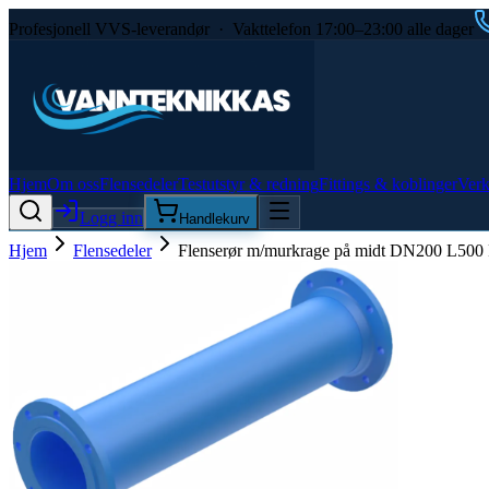
Profesjonell VVS-leverandør · Vakttelefon 17:00–23:00 alle dager
Hjem
Om oss
Flensedeler
Testutstyr & redning
Fittings & koblinger
Verk
Logg inn
Handlekurv
Hjem
Flensedeler
Flenserør m/murkrage på midt DN200 L500