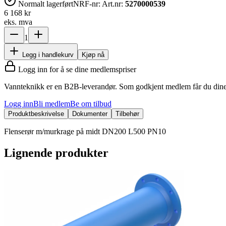
Normalt lagerført
NRF-nr:
Art.nr:
5270000539
6 168 kr
eks. mva
1
Legg i handlekurv
Kjøp nå
Logg inn for å se dine medlemspriser
Vannteknikk er en B2B-leverandør. Som godkjent medlem får du dine 
Logg inn
Bli medlem
Be om tilbud
Produktbeskrivelse
Dokumenter
Tilbehør
Flenserør m/murkrage på midt DN200 L500 PN10
Lignende produkter