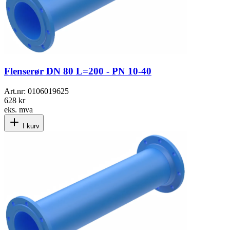
Flenserør DN 80 L=200 - PN 10-40
Art.nr:
0106019625
628 kr
eks. mva
I kurv