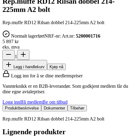
Rep.muffe RD12 Rilsan dobbel 214-
225mm A2 bolt
Rep.muffe RD12 Rilsan dobbel 214-225mm A2 bolt
Normalt lagerført
NRF-nr:
Art.nr:
5200001716
5 897 kr
eks. mva
1
Legg i handlekurv
Kjøp nå
Logg inn for å se dine medlemspriser
Vannteknikk er en B2B-leverandør. Som godkjent medlem får du
dine egne avtalepriser.
Logg inn
Bli medlem
Be om tilbud
Produktbeskrivelse
Dokumenter
Tilbehør
Rep.muffe RD12 Rilsan dobbel 214-225mm A2 bolt
Lignende produkter