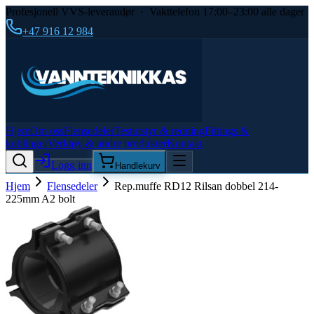
Profesjonell VVS-leverandør · Vakttelefon 17:00–23:00 alle dager
+47 916 12 984
Hjem
Om oss
Flensedeler
Testutstyr & redning
Fittings &
koblinger
Verktøy & andre produkter
Kontakt
Logg inn
Handlekurv
Hjem
Flensedeler
Rep.muffe RD12 Rilsan dobbel 214-
225mm A2 bolt