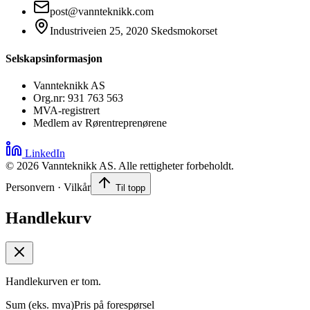
post@vannteknikk.com
Industriveien 25, 2020 Skedsmokorset
Selskapsinformasjon
Vannteknikk AS
Org.nr: 931 763 563
MVA-registrert
Medlem av Rørentreprenørene
LinkedIn
©
2026
Vannteknikk AS. Alle rettigheter forbeholdt.
Personvern · Vilkår
Til topp
Handlekurv
Handlekurven er tom.
Sum (eks. mva)
Pris på forespørsel