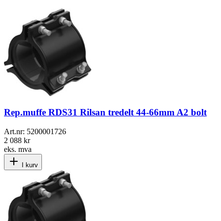
Rep.muffe RDS31 Rilsan tredelt 44-66mm A2 bolt
Art.nr:
5200001726
2 088 kr
eks. mva
I kurv