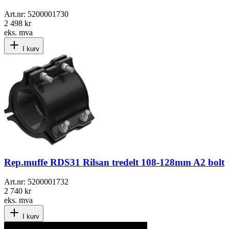
Art.nr:
5200001730
2 498 kr
eks. mva
I kurv
Rep.muffe RDS31 Rilsan tredelt 108-128mm A2 bolt
Art.nr:
5200001732
2 740 kr
eks. mva
I kurv