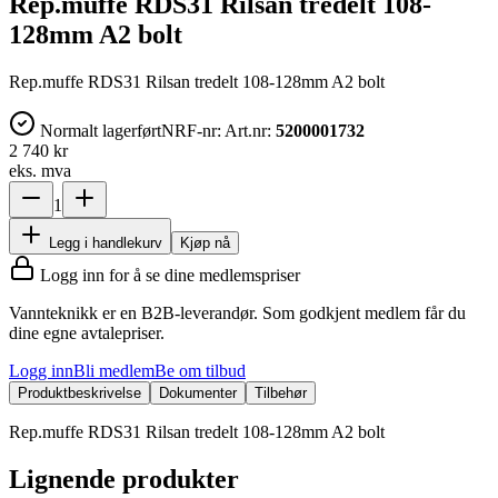
Rep.muffe RDS31 Rilsan tredelt 108-
128mm A2 bolt
Rep.muffe RDS31 Rilsan tredelt 108-128mm A2 bolt
Normalt lagerført
NRF-nr:
Art.nr:
5200001732
2 740 kr
eks. mva
1
Legg i handlekurv
Kjøp nå
Logg inn for å se dine medlemspriser
Vannteknikk er en B2B-leverandør. Som godkjent medlem får du
dine egne avtalepriser.
Logg inn
Bli medlem
Be om tilbud
Produktbeskrivelse
Dokumenter
Tilbehør
Rep.muffe RDS31 Rilsan tredelt 108-128mm A2 bolt
Lignende produkter