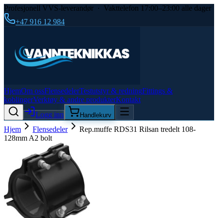
Profesjonell VVS-leverandør · Vakttelefon 17:00–23:00 alle dager
+47 916 12 984
Hjem
Om oss
Flensedeler
Testutstyr & redning
Fittings &
koblinger
Verktøy & andre produkter
Kontakt
Logg inn
Handlekurv
Hjem
Flensedeler
Rep.muffe RDS31 Rilsan tredelt 108-
128mm A2 bolt