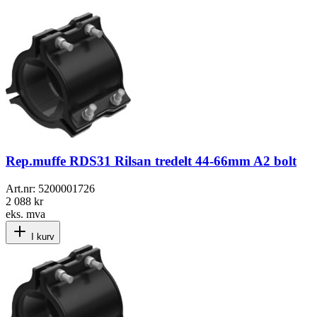
Rep.muffe RDS31 Rilsan tredelt 44-66mm A2 bolt
Art.nr:
5200001726
2 088 kr
eks. mva
I kurv