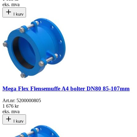
eks. mva
I kurv
Mega Flex Flensemuffe A4 bolter DN80 85-107mm
Art.nr:
5200000805
1 676 kr
eks. mva
I kurv