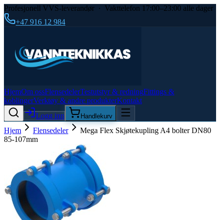
Profesjonell VVS-leverandør · Vakttelefon 17:00–23:00 alle dager
+47 916 12 984
Hjem
Om oss
Flensedeler
Testutstyr & redning
Fittings &
koblinger
Verktøy & andre produkter
Kontakt
Logg inn
Handlekurv
Hjem
Flensedeler
Mega Flex Skjøtekupling A4 bolter DN80
85-107mm