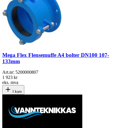
Mega Flex Flensemuffe A4 bolter DN100 107-
133mm
Art.nr:
5200000807
1 923 kr
eks. mva
I kurv