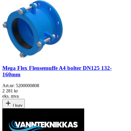
Mega Flex Flensemuffe A4 bolter DN125 132-
160mm
Art.nr:
5200000808
2 281 kr
eks. mva
I kurv