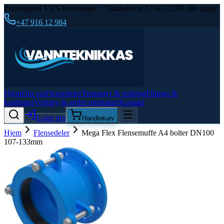
Profesjonell VVS-leverandør · Vakttelefon 17:00–23:00 alle dager
+47 916 12 984
Hjem
Om oss
Flensedeler
Testutstyr & redning
Fittings &
koblinger
Verktøy & andre produkter
Kontakt
Logg inn
Handlekurv
Hjem
Flensedeler
Mega Flex Flensemuffe A4 bolter DN100
107-133mm