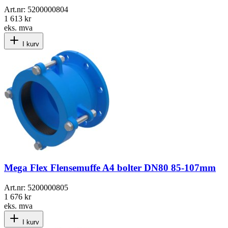
Art.nr:
5200000804
1 613 kr
eks. mva
I kurv
Mega Flex Flensemuffe A4 bolter DN80 85-107mm
Art.nr:
5200000805
1 676 kr
eks. mva
I kurv