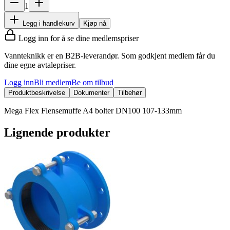
1
Legg i handlekurv
Kjøp nå
Logg inn for å se dine medlemspriser
Vannteknikk er en B2B-leverandør. Som godkjent medlem får du
dine egne avtalepriser.
Logg inn
Bli medlem
Be om tilbud
Produktbeskrivelse
Dokumenter
Tilbehør
Mega Flex Flensemuffe A4 bolter DN100 107-133mm
Lignende produkter