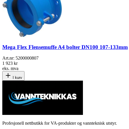
Mega Flex Flensemuffe A4 bolter DN100 107-133mm
Art.nr:
5200000807
1 923 kr
eks. mva
I kurv
Profesjonell nettbutikk for VA-produkter og vannteknisk utstyr.