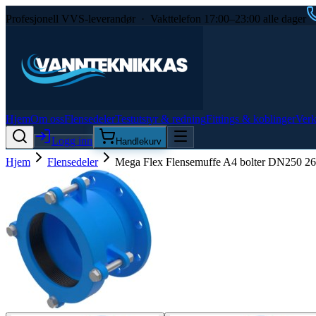
Profesjonell VVS-leverandør · Vakttelefon 17:00–23:00 alle dager
Hjem
Om oss
Flensedeler
Testutstyr & redning
Fittings & koblinger
Verk
Logg inn
Handlekurv
Hjem
Flensedeler
Mega Flex Flensemuffe A4 bolter DN250 