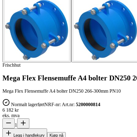
Frischhut
Mega Flex Flensemuffe A4 bolter DN250
Mega Flex Flensemuffe A4 bolter DN250 266-300mm PN10
Normalt lagerført
NRF-nr:
Art.nr:
5200000814
6 182 kr
eks. mva
1
Legg i handlekurv
Kjøp nå