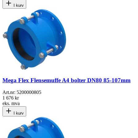
I kurv
Mega Flex Flensemuffe A4 bolter DN80 85-107mm
Art.nr:
5200000805
1 676 kr
eks. mva
I kurv