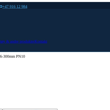
+47 916 12 984
tøy & andre produkter
Kontakt
266-300mm PN10