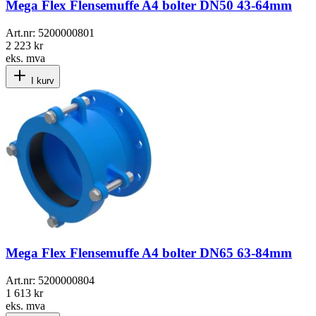
Mega Flex Flensemuffe A4 bolter DN50 43-64mm
Art.nr:
5200000801
2 223 kr
eks. mva
I kurv
Mega Flex Flensemuffe A4 bolter DN65 63-84mm
Art.nr:
5200000804
1 613 kr
eks. mva