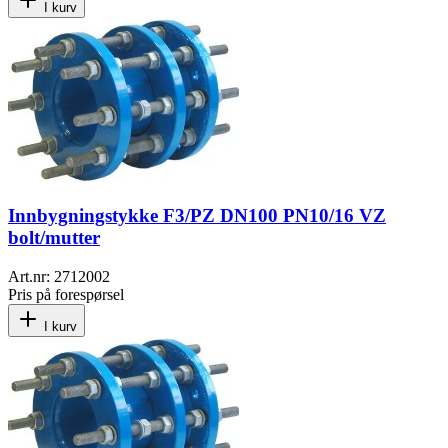
I kurv
Innbygningstykke F3/PZ DN100 PN10/16 VZ
bolt/mutter
Art.nr:
2712002
Pris på forespørsel
I kurv