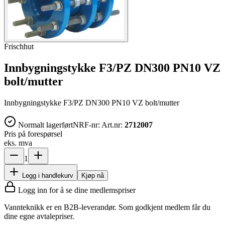
Frischhut
Innbygningstykke F3/PZ DN300 PN10 VZ
bolt/mutter
Innbygningstykke F3/PZ DN300 PN10 VZ bolt/mutter
Normalt lagerført
NRF-nr:
Art.nr:
2712007
Pris på forespørsel
eks. mva
1
Legg i handlekurv
Kjøp nå
Logg inn for å se dine medlemspriser
Vannteknikk er en B2B-leverandør. Som godkjent medlem får du
dine egne avtalepriser.