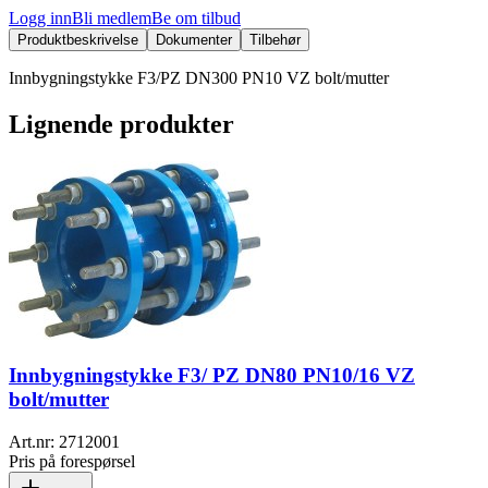
Logg inn
Bli medlem
Be om tilbud
Produktbeskrivelse
Dokumenter
Tilbehør
Innbygningstykke F3/PZ DN300 PN10 VZ bolt/mutter
Lignende produkter
Innbygningstykke F3/ PZ DN80 PN10/16 VZ
bolt/mutter
Art.nr:
2712001
Pris på forespørsel