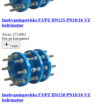
Innbygningstykke F3/PZ DN125 PN10/16 VZ
bolt/mutter
Art.nr:
2712003
Pris på forespørsel
I kurv
Innbygningstykke F3/PZ DN150 PN10/16 VZ
bolt/mutter