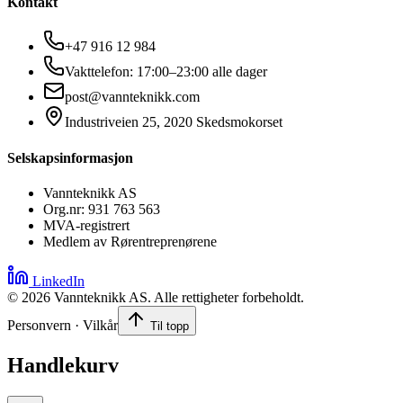
Kontakt
+47 916 12 984
Vakttelefon: 17:00–23:00 alle dager
post@vannteknikk.com
Industriveien 25, 2020 Skedsmokorset
Selskapsinformasjon
Vannteknikk AS
Org.nr: 931 763 563
MVA-registrert
Medlem av Rørentreprenørene
LinkedIn
©
2026
Vannteknikk AS. Alle rettigheter forbeholdt.
Personvern · Vilkår
Til topp
Handlekurv