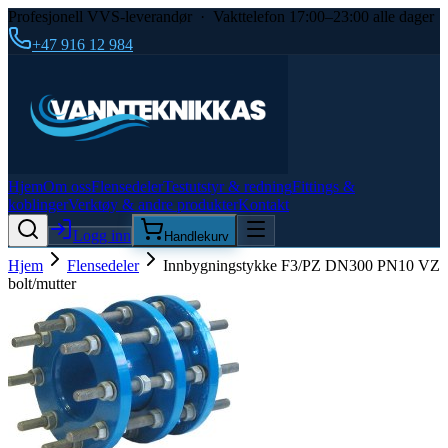
Profesjonell VVS-leverandør · Vakttelefon 17:00–23:00 alle dager
+47 916 12 984
Hjem
Om oss
Flensedeler
Testutstyr & redning
Fittings &
koblinger
Verktøy & andre produkter
Kontakt
Logg inn
Handlekurv
Hjem
Flensedeler
Innbygningstykke F3/PZ DN300 PN10 VZ
bolt/mutter