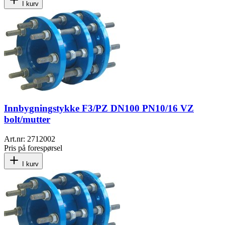
I kurv
Innbygningstykke F3/PZ DN100 PN10/16 VZ
bolt/mutter
Art.nr:
2712002
Pris på forespørsel
I kurv