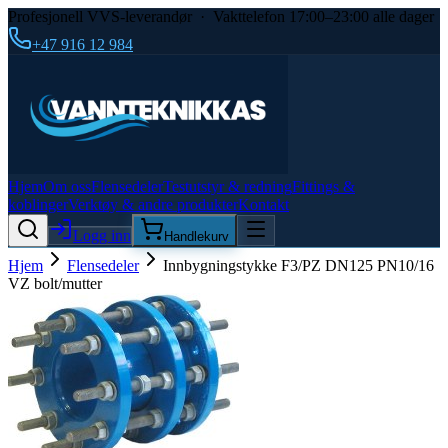
Profesjonell VVS-leverandør · Vakttelefon 17:00–23:00 alle dager
+47 916 12 984
Hjem
Om oss
Flensedeler
Testutstyr & redning
Fittings &
koblinger
Verktøy & andre produkter
Kontakt
Logg inn
Handlekurv
Hjem
Flensedeler
Innbygningstykke F3/PZ DN125 PN10/16
VZ bolt/mutter