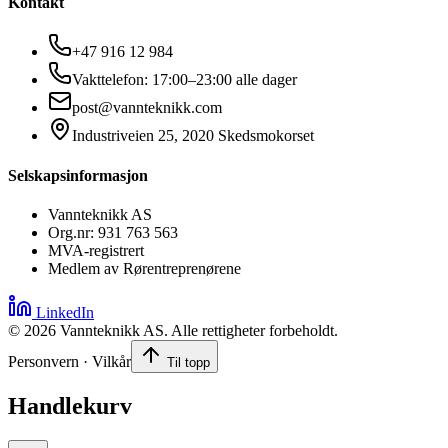
Kontakt
+47 916 12 984
Vakttelefon: 17:00–23:00 alle dager
post@vannteknikk.com
Industriveien 25, 2020 Skedsmokorset
Selskapsinformasjon
Vannteknikk AS
Org.nr: 931 763 563
MVA-registrert
Medlem av Rørentreprenørene
LinkedIn
©
2026
Vannteknikk AS. Alle rettigheter forbeholdt.
Personvern · Vilkår
Til topp
Handlekurv