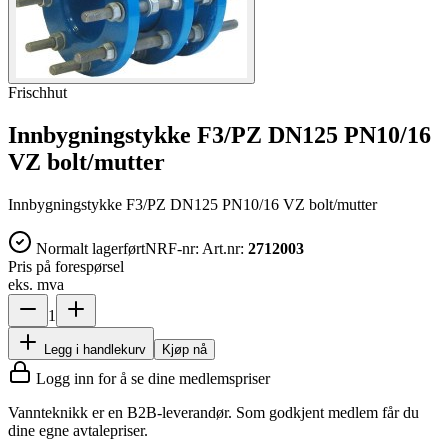
Frischhut
Innbygningstykke F3/PZ DN125 PN10/16
VZ bolt/mutter
Innbygningstykke F3/PZ DN125 PN10/16 VZ bolt/mutter
Normalt lagerført
NRF-nr:
Art.nr:
2712003
Pris på forespørsel
eks. mva
1
Legg i handlekurv
Kjøp nå
Logg inn for å se dine medlemspriser
Vannteknikk er en B2B-leverandør. Som godkjent medlem får du
dine egne avtalepriser.