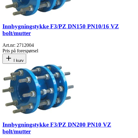
Innbygningstykke F3/PZ DN150 PN10/16 VZ
bolt/mutter
Art.nr:
2712004
Pris på forespørsel
I kurv
Innbygningstykke F3/PZ DN200 PN10 VZ
bolt/mutter