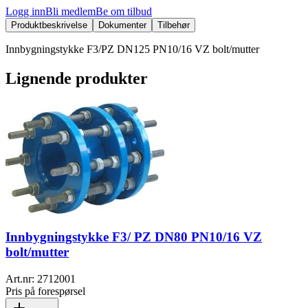
Logg inn
Bli medlem
Be om tilbud
Produktbeskrivelse
Dokumenter
Tilbehør
Innbygningstykke F3/PZ DN125 PN10/16 VZ bolt/mutter
Lignende produkter
Innbygningstykke F3/ PZ DN80 PN10/16 VZ
bolt/mutter
Art.nr:
2712001
Pris på forespørsel