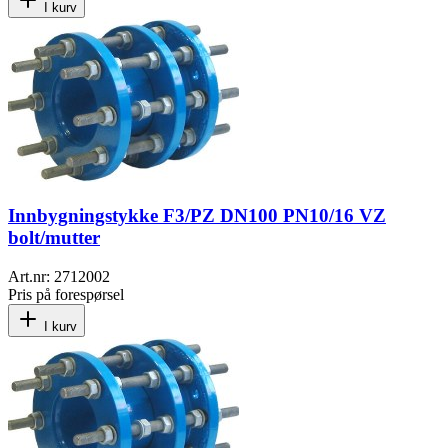
I kurv
Innbygningstykke F3/PZ DN100 PN10/16 VZ
bolt/mutter
Art.nr:
2712002
Pris på forespørsel
I kurv