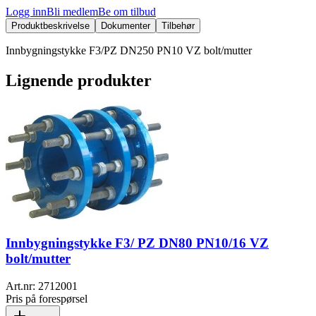
Logg inn
Bli medlem
Be om tilbud
Produktbeskrivelse
Dokumenter
Tilbehør
Innbygningstykke F3/PZ DN250 PN10 VZ bolt/mutter
Lignende produkter
Innbygningstykke F3/ PZ DN80 PN10/16 VZ
bolt/mutter
Art.nr:
2712001
Pris på forespørsel