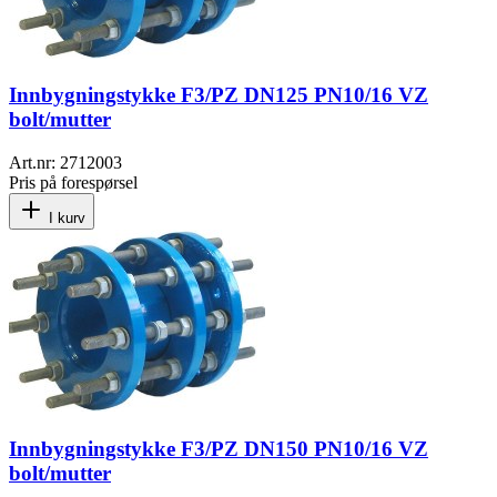
Innbygningstykke F3/PZ DN125 PN10/16 VZ
bolt/mutter
Art.nr:
2712003
Pris på forespørsel
I kurv
Innbygningstykke F3/PZ DN150 PN10/16 VZ
bolt/mutter