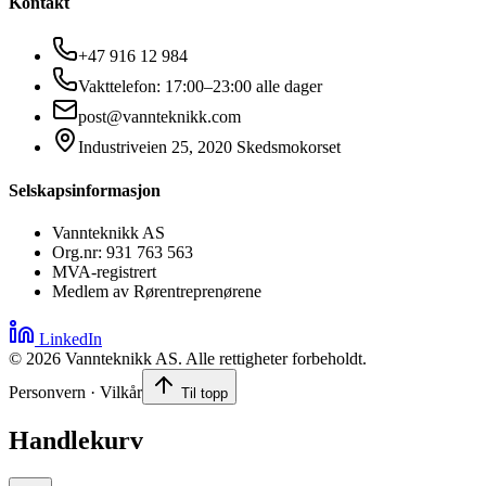
Kontakt
+47 916 12 984
Vakttelefon: 17:00–23:00 alle dager
post@vannteknikk.com
Industriveien 25, 2020 Skedsmokorset
Selskapsinformasjon
Vannteknikk AS
Org.nr: 931 763 563
MVA-registrert
Medlem av Rørentreprenørene
LinkedIn
©
2026
Vannteknikk AS. Alle rettigheter forbeholdt.
Personvern · Vilkår
Til topp
Handlekurv