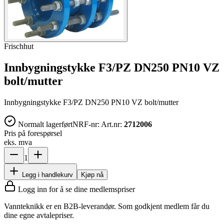
Frischhut
Innbygningstykke F3/PZ DN250 PN10 VZ
bolt/mutter
Innbygningstykke F3/PZ DN250 PN10 VZ bolt/mutter
Normalt lagerført
NRF-nr:
Art.nr:
2712006
Pris på forespørsel
eks. mva
1
Legg i handlekurv
Kjøp nå
Logg inn for å se dine medlemspriser
Vannteknikk er en B2B-leverandør. Som godkjent medlem får du
dine egne avtalepriser.