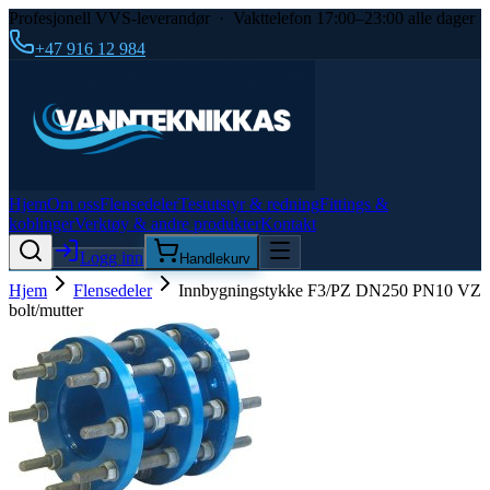
Profesjonell VVS-leverandør · Vakttelefon 17:00–23:00 alle dager
+47 916 12 984
Hjem
Om oss
Flensedeler
Testutstyr & redning
Fittings &
koblinger
Verktøy & andre produkter
Kontakt
Logg inn
Handlekurv
Hjem
Flensedeler
Innbygningstykke F3/PZ DN250 PN10 VZ
bolt/mutter