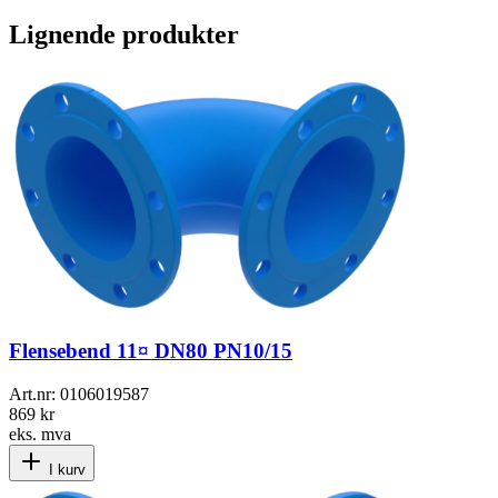
Lignende produkter
Flensebend 11¤ DN80 PN10/15
Art.nr:
0106019587
869 kr
eks. mva
I kurv