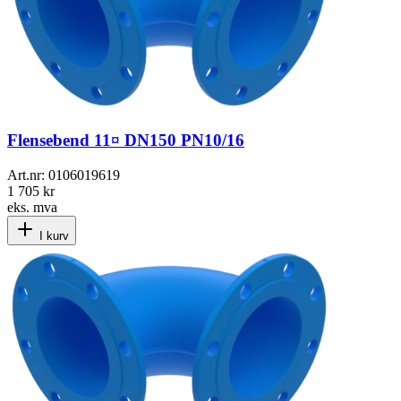
Flensebend 11¤ DN150 PN10/16
Art.nr:
0106019619
1 705 kr
eks. mva
I kurv