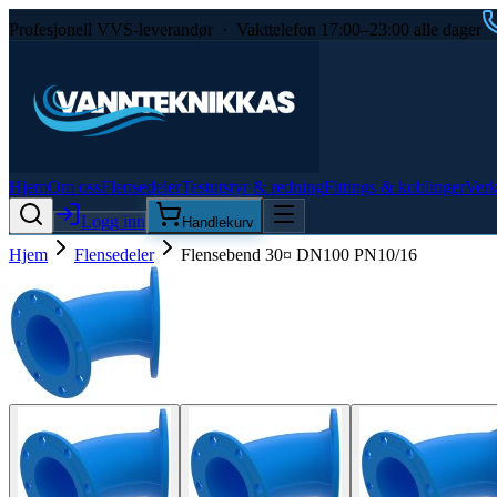
Profesjonell VVS-leverandør · Vakttelefon 17:00–23:00 alle dager
Hjem
Om oss
Flensedeler
Testutstyr & redning
Fittings & koblinger
Verk
Logg inn
Handlekurv
Hjem
Flensedeler
Flensebend 30¤ DN100 PN10/16