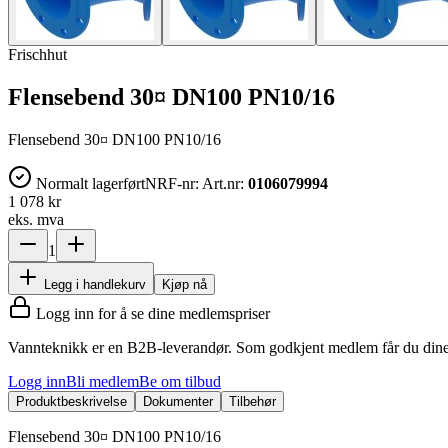
Frischhut
Flensebend 30¤ DN100 PN10/16
Flensebend 30¤ DN100 PN10/16
Normalt lagerført
NRF-nr:
Art.nr:
0106079994
1 078 kr
eks. mva
1
Legg i handlekurv
Kjøp nå
Logg inn for å se dine medlemspriser
Vannteknikk er en B2B-leverandør. Som godkjent medlem får du dine 
Logg inn
Bli medlem
Be om tilbud
Produktbeskrivelse
Dokumenter
Tilbehør
Flensebend 30¤ DN100 PN10/16