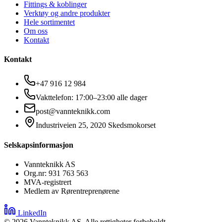
Fittings & koblinger
Verktøy og andre produkter
Hele sortimentet
Om oss
Kontakt
Kontakt
+47 916 12 984
Vakttelefon: 17:00–23:00 alle dager
post@vannteknikk.com
Industriveien 25, 2020 Skedsmokorset
Selskapsinformasjon
Vannteknikk AS
Org.nr: 931 763 563
MVA-registrert
Medlem av Rørentreprenørene
LinkedIn
©
2026
Vannteknikk AS. Alle rettigheter forbeholdt.