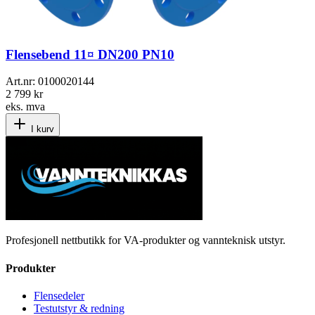
Flensebend 11¤ DN200 PN10
Art.nr:
0100020144
2 799 kr
eks. mva
I kurv
Profesjonell nettbutikk for VA-produkter og vannteknisk utstyr.
Produkter
Flensedeler
Testutstyr & redning