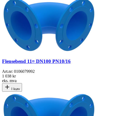
Flensebend 11¤ DN100 PN10/16
Art.nr:
0106079992
1 038 kr
eks. mva
I kurv