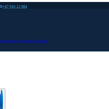
+47 916 12 984
tøy & andre produkter
Kontakt