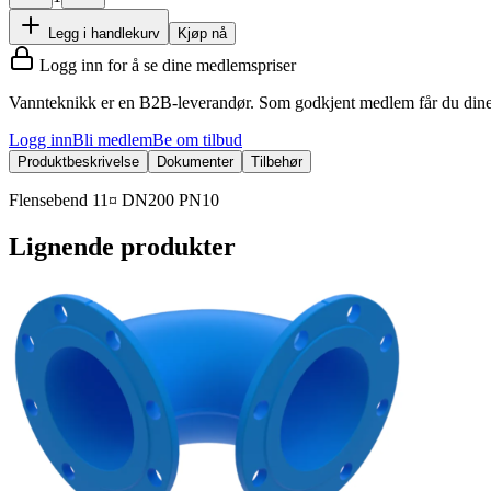
Legg i handlekurv
Kjøp nå
Logg inn for å se dine medlemspriser
Vannteknikk er en B2B-leverandør. Som godkjent medlem får du dine 
Logg inn
Bli medlem
Be om tilbud
Produktbeskrivelse
Dokumenter
Tilbehør
Flensebend 11¤ DN200 PN10
Lignende produkter