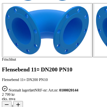
Frischhut
Flensebend 11¤ DN200 PN10
Flensebend 11¤ DN200 PN10
Normalt lagerført
NRF-nr:
Art.nr:
0100020144
2 799 kr
eks. mva
1