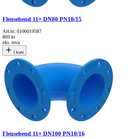
Flensebend 11¤ DN80 PN10/15
Art.nr:
0106019587
869 kr
eks. mva
I kurv
Flensebend 11¤ DN100 PN10/16