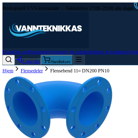
Profesjonell VVS-leverandør · Vakttelefon 17:00–23:00 alle dager
Hjem
Om oss
Flensedeler
Testutstyr & redning
Fittings & koblinger
Verk
Logg inn
Handlekurv
Hjem
Flensedeler
Flensebend 11¤ DN200 PN10