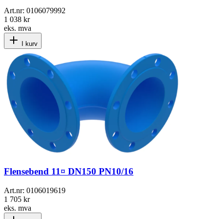
Art.nr:
0106079992
1 038 kr
eks. mva
I kurv
Flensebend 11¤ DN150 PN10/16
Art.nr:
0106019619
1 705 kr
eks. mva