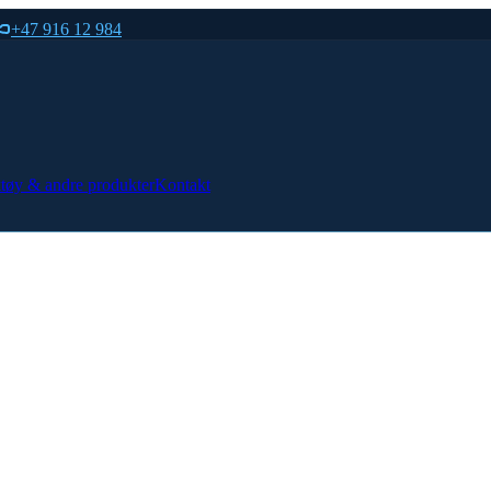
+47 916 12 984
tøy & andre produkter
Kontakt