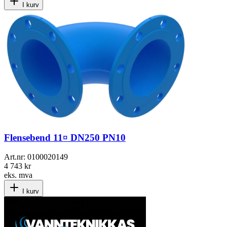
I kurv
Flensebend 11¤ DN250 PN10
Art.nr:
0100020149
4 743 kr
eks. mva
I kurv