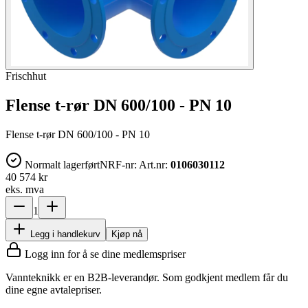
Frischhut
Flense t-rør DN 600/100 - PN 10
Flense t-rør DN 600/100 - PN 10
Normalt lagerført
NRF-nr:
Art.nr:
0106030112
40 574 kr
eks. mva
1
Legg i handlekurv
Kjøp nå
Logg inn for å se dine medlemspriser
Vannteknikk er en B2B-leverandør. Som godkjent medlem får du
dine egne avtalepriser.