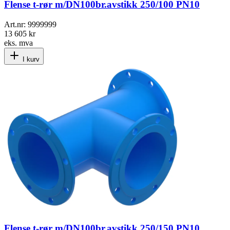
Flense t-rør m/DN100br.avstikk 250/100 PN10
Art.nr:
9999999
13 605 kr
eks. mva
I kurv
Flense t-rør m/DN100br.avstikk 250/150 PN10