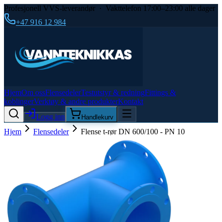
Profesjonell VVS-leverandør · Vakttelefon 17:00–23:00 alle dager
+47 916 12 984
Hjem
Om oss
Flensedeler
Testutstyr & redning
Fittings &
koblinger
Verktøy & andre produkter
Kontakt
Logg inn
Handlekurv
Hjem
Flensedeler
Flense t-rør DN 600/100 - PN 10