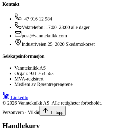
Kontakt
+47 916 12 984
Vakttelefon: 17:00–23:00 alle dager
post@vannteknikk.com
Industriveien 25, 2020 Skedsmokorset
Selskapsinformasjon
Vannteknikk AS
Org.nr: 931 763 563
MVA-registrert
Medlem av Rørentreprenørene
LinkedIn
©
2026
Vannteknikk AS. Alle rettigheter forbeholdt.
Personvern · Vilkår
Til topp
Handlekurv