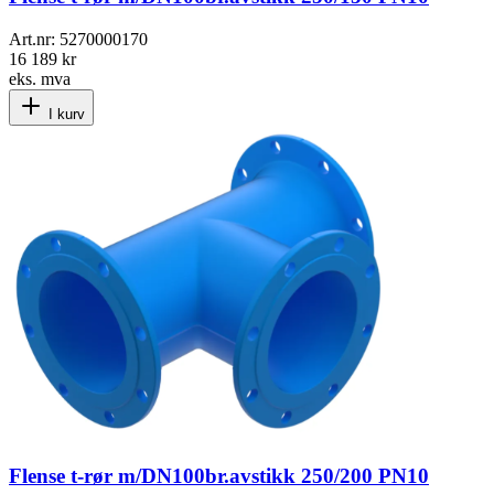
Art.nr:
5270000170
16 189 kr
eks. mva
I kurv
Flense t-rør m/DN100br.avstikk 250/200 PN10