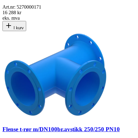
Art.nr:
5270000171
16 288 kr
eks. mva
I kurv
Flense t-rør m/DN100br.avstikk 250/250 PN10