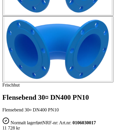
Frischhut
Flensebend 30¤ DN400 PN10
Flensebend 30¤ DN400 PN10
Normalt lagerført
NRF-nr:
Art.nr:
0106030017
11 728 kr