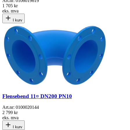
Art.nr:
0106019619
1 705 kr
eks. mva
I kurv
Flensebend 11¤ DN200 PN10
Art.nr:
0100020144
2 799 kr
eks. mva
I kurv