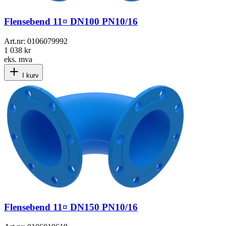
Flensebend 11¤ DN100 PN10/16
Art.nr:
0106079992
1 038 kr
eks. mva
I kurv
Flensebend 11¤ DN150 PN10/16