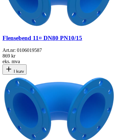
Flensebend 11¤ DN80 PN10/15
Art.nr:
0106019587
869 kr
eks. mva
I kurv