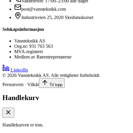
Vakttelefon: 17:00–23:00 alle dager
post@vannteknikk.com
Industriveien 25, 2020 Skedsmokorset
Selskapsinformasjon
Vannteknikk AS
Org.nr: 931 763 563
MVA-registrert
Medlem av Rørentreprenørene
LinkedIn
©
2026
Vannteknikk AS. Alle rettigheter forbeholdt.
Personvern · Vilkår
Til topp
Handlekurv
Handlekurven er tom.