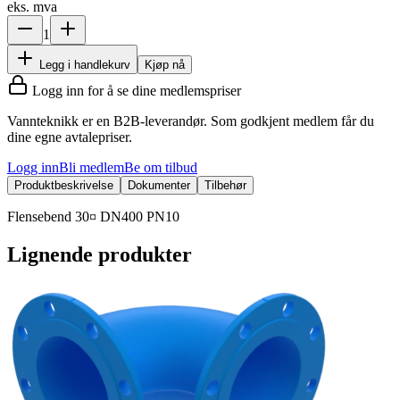
eks. mva
1
Legg i handlekurv
Kjøp nå
Logg inn for å se dine medlemspriser
Vannteknikk er en B2B-leverandør. Som godkjent medlem får du
dine egne avtalepriser.
Logg inn
Bli medlem
Be om tilbud
Produktbeskrivelse
Dokumenter
Tilbehør
Flensebend 30¤ DN400 PN10
Lignende produkter