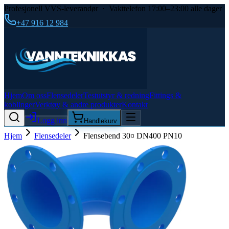
Profesjonell VVS-leverandør · Vakttelefon 17:00–23:00 alle dager
+47 916 12 984
Hjem
Om oss
Flensedeler
Testutstyr & redning
Fittings &
koblinger
Verktøy & andre produkter
Kontakt
Logg inn
Handlekurv
Hjem
Flensedeler
Flensebend 30¤ DN400 PN10