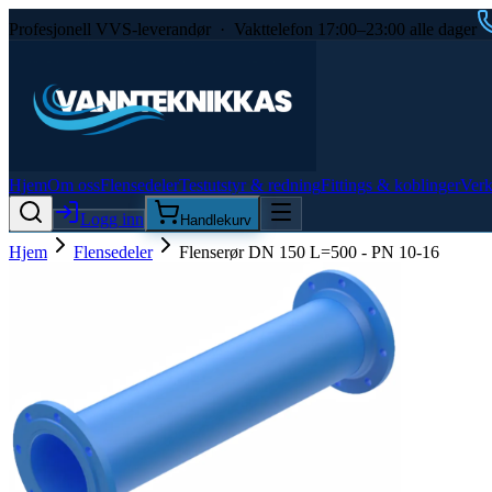
Profesjonell VVS-leverandør · Vakttelefon 17:00–23:00 alle dager
Hjem
Om oss
Flensedeler
Testutstyr & redning
Fittings & koblinger
Verk
Logg inn
Handlekurv
Hjem
Flensedeler
Flenserør DN 150 L=500 - PN 10-16