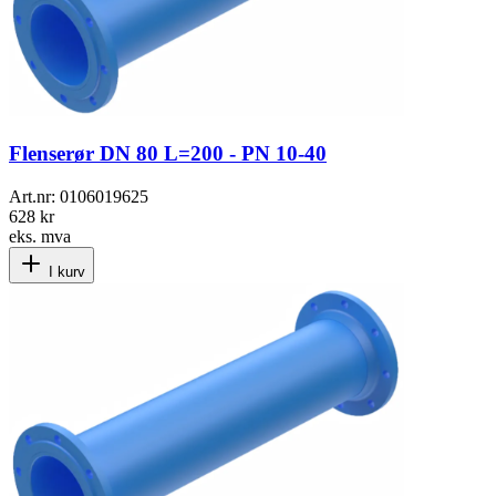
Flenserør DN 80 L=200 - PN 10-40
Art.nr:
0106019625
628 kr
eks. mva
I kurv