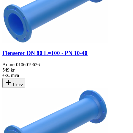
Flenserør DN 80 L=100 - PN 10-40
Art.nr:
0106019626
549 kr
eks. mva
I kurv