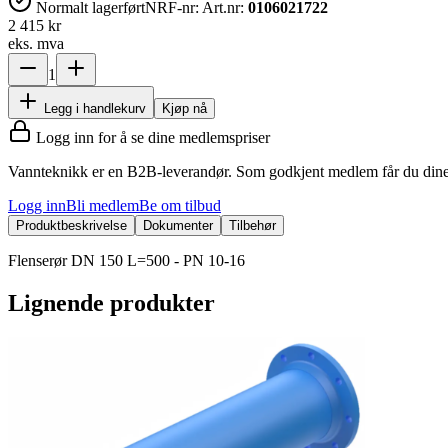
Normalt lagerført
NRF-nr:
Art.nr:
0106021722
2 415 kr
eks. mva
1
Legg i handlekurv
Kjøp nå
Logg inn for å se dine medlemspriser
Vannteknikk er en B2B-leverandør. Som godkjent medlem får du dine 
Logg inn
Bli medlem
Be om tilbud
Produktbeskrivelse
Dokumenter
Tilbehør
Flenserør DN 150 L=500 - PN 10-16
Lignende produkter