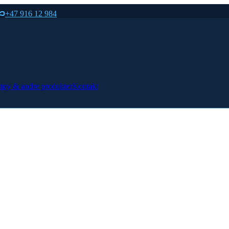
+47 916 12 984
tøy & andre produkter
Kontakt