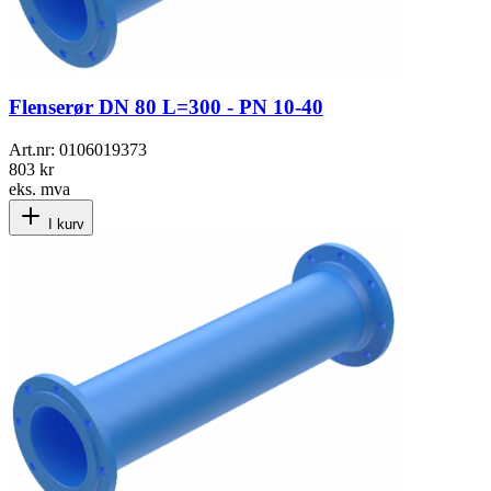
Flenserør DN 80 L=300 - PN 10-40
Art.nr:
0106019373
803 kr
eks. mva
I kurv