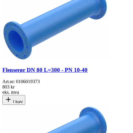
Flenserør DN 80 L=300 - PN 10-40
Art.nr:
0106019373
803 kr
eks. mva
I kurv