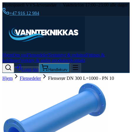
Profesjonell VVS-leverandør · Vakttelefon 17:00–23:00 alle dager
+47 916 12 984
Hjem
Om oss
Flensedeler
Testutstyr & redning
Fittings &
koblinger
Verktøy & andre produkter
Kontakt
Logg inn
Handlekurv
Hjem
Flensedeler
Flenserør DN 300 L=1000 - PN 10