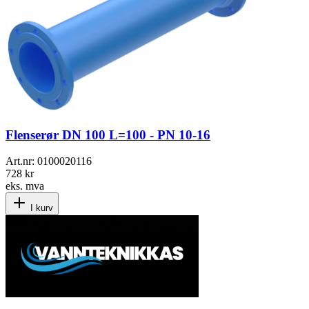
Flenserør DN 100 L=100 - PN 10-16
Art.nr:
0100020116
728 kr
eks. mva
I kurv