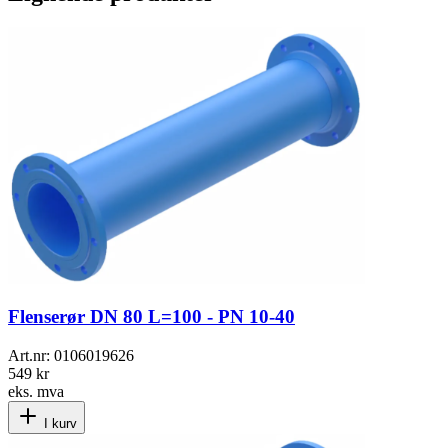
Flenserør DN 80 L=100 - PN 10-40
Art.nr:
0106019626
549 kr
eks. mva
I kurv