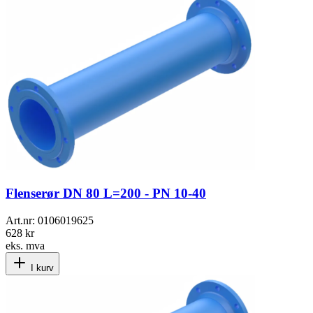
Flenserør DN 80 L=200 - PN 10-40
Art.nr:
0106019625
628 kr
eks. mva
I kurv