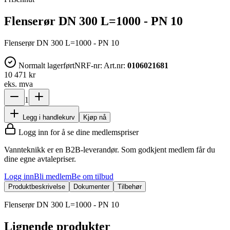
Flenserør DN 300 L=1000 - PN 10
Flenserør DN 300 L=1000 - PN 10
Normalt lagerført
NRF-nr:
Art.nr:
0106021681
10 471 kr
eks. mva
1
Legg i handlekurv
Kjøp nå
Logg inn for å se dine medlemspriser
Vannteknikk er en B2B-leverandør. Som godkjent medlem får du
dine egne avtalepriser.
Logg inn
Bli medlem
Be om tilbud
Produktbeskrivelse
Dokumenter
Tilbehør
Flenserør DN 300 L=1000 - PN 10
Lignende produkter