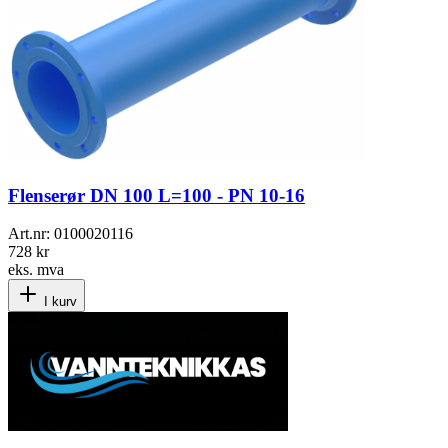
Flenserør DN 100 L=100 - PN 10-16
Art.nr:
0100020116
728 kr
eks. mva
I kurv