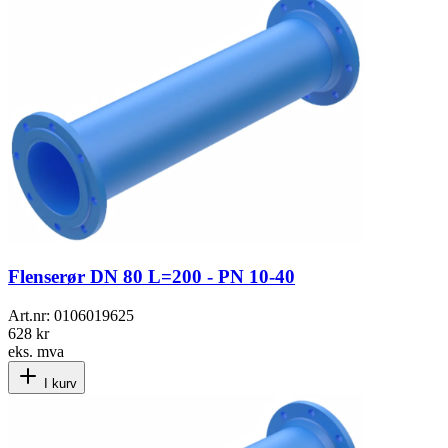
Flenserør DN 80 L=200 - PN 10-40
Art.nr:
0106019625
628 kr
eks. mva
I kurv