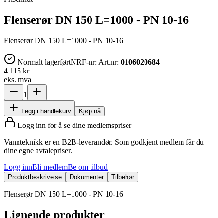
Flenserør DN 150 L=1000 - PN 10-16
Flenserør DN 150 L=1000 - PN 10-16
Normalt lagerført
NRF-nr:
Art.nr:
0106020684
4 115 kr
eks. mva
1
Legg i handlekurv
Kjøp nå
Logg inn for å se dine medlemspriser
Vannteknikk er en B2B-leverandør. Som godkjent medlem får du
dine egne avtalepriser.
Logg inn
Bli medlem
Be om tilbud
Produktbeskrivelse
Dokumenter
Tilbehør
Flenserør DN 150 L=1000 - PN 10-16
Lignende produkter