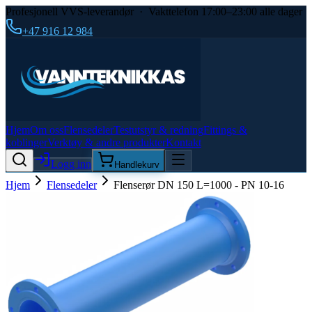
Profesjonell VVS-leverandør · Vakttelefon 17:00–23:00 alle dager
+47 916 12 984
Hjem
Om oss
Flensedeler
Testutstyr & redning
Fittings &
koblinger
Verktøy & andre produkter
Kontakt
Logg inn
Handlekurv
Hjem
Flensedeler
Flenserør DN 150 L=1000 - PN 10-16