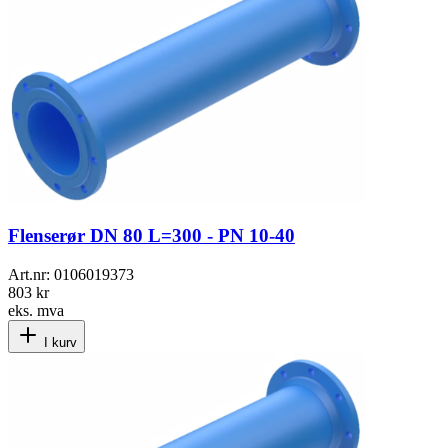
Flenserør DN 80 L=300 - PN 10-40
Art.nr:
0106019373
803 kr
eks. mva
I kurv