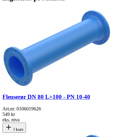
Flenserør DN 80 L=100 - PN 10-40
Art.nr:
0106019626
549 kr
eks. mva
I kurv