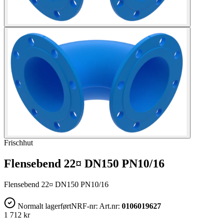
Frischhut
Flensebend 22¤ DN150 PN10/16
Flensebend 22¤ DN150 PN10/16
Normalt lagerført
NRF-nr:
Art.nr:
0106019627
1 712 kr