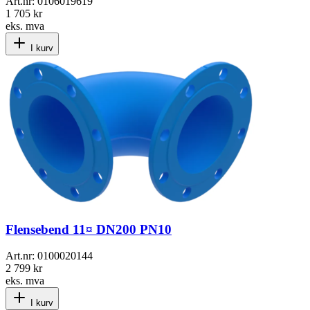
Art.nr:
0106019619
1 705 kr
eks. mva
I kurv
Flensebend 11¤ DN200 PN10
Art.nr:
0100020144
2 799 kr
eks. mva
I kurv