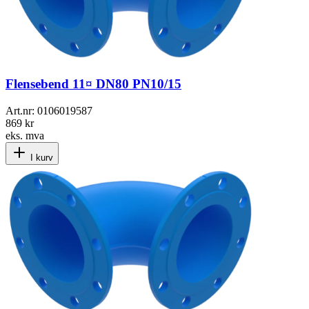
Flensebend 11¤ DN80 PN10/15
Art.nr:
0106019587
869 kr
eks. mva
I kurv