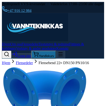
Profesjonell VVS-leverandør · Vakttelefon 17:00–23:00 alle dager
+47 916 12 984
Hjem
Om oss
Flensedeler
Testutstyr & redning
Fittings &
koblinger
Verktøy & andre produkter
Kontakt
Logg inn
Handlekurv
Hjem
Flensedeler
Flensebend 22¤ DN150 PN10/16