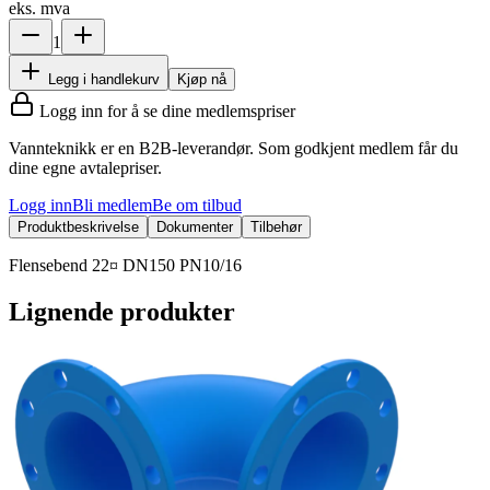
eks. mva
1
Legg i handlekurv
Kjøp nå
Logg inn for å se dine medlemspriser
Vannteknikk er en B2B-leverandør. Som godkjent medlem får du
dine egne avtalepriser.
Logg inn
Bli medlem
Be om tilbud
Produktbeskrivelse
Dokumenter
Tilbehør
Flensebend 22¤ DN150 PN10/16
Lignende produkter