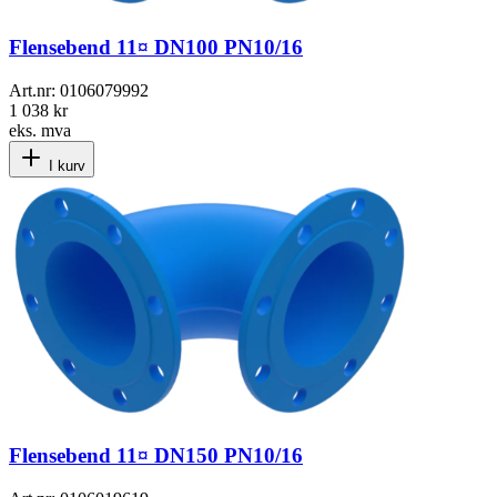
Flensebend 11¤ DN100 PN10/16
Art.nr:
0106079992
1 038 kr
eks. mva
I kurv
Flensebend 11¤ DN150 PN10/16