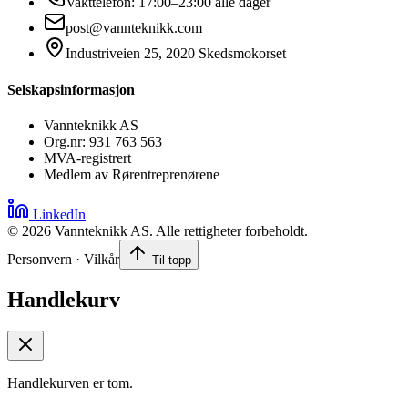
Vakttelefon: 17:00–23:00 alle dager
post@vannteknikk.com
Industriveien 25, 2020 Skedsmokorset
Selskapsinformasjon
Vannteknikk AS
Org.nr: 931 763 563
MVA-registrert
Medlem av Rørentreprenørene
LinkedIn
©
2026
Vannteknikk AS. Alle rettigheter forbeholdt.
Personvern · Vilkår
Til topp
Handlekurv
Handlekurven er tom.