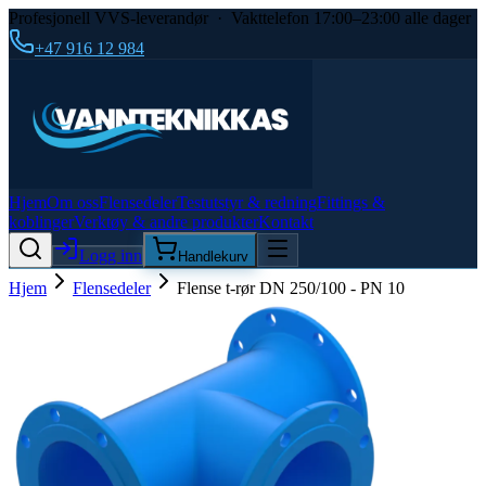
Profesjonell VVS-leverandør · Vakttelefon 17:00–23:00 alle dager
+47 916 12 984
Hjem
Om oss
Flensedeler
Testutstyr & redning
Fittings &
koblinger
Verktøy & andre produkter
Kontakt
Logg inn
Handlekurv
Hjem
Flensedeler
Flense t-rør DN 250/100 - PN 10