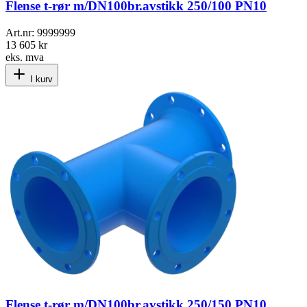
Flense t-rør m/DN100br.avstikk 250/100 PN10
Art.nr:
9999999
13 605 kr
eks. mva
I kurv
Flense t-rør m/DN100br.avstikk 250/150 PN10