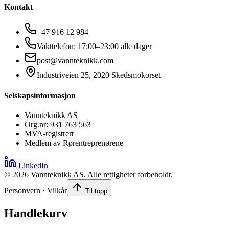
Kontakt
+47 916 12 984
Vakttelefon: 17:00–23:00 alle dager
post@vannteknikk.com
Industriveien 25, 2020 Skedsmokorset
Selskapsinformasjon
Vannteknikk AS
Org.nr: 931 763 563
MVA-registrert
Medlem av Rørentreprenørene
LinkedIn
©
2026
Vannteknikk AS. Alle rettigheter forbeholdt.
Personvern · Vilkår
Til topp
Handlekurv