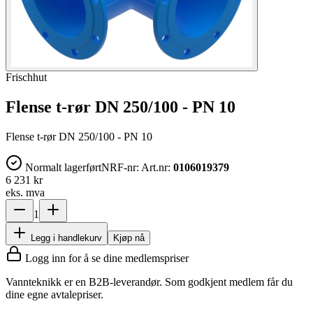
Frischhut
Flense t-rør DN 250/100 - PN 10
Flense t-rør DN 250/100 - PN 10
Normalt lagerført
NRF-nr:
Art.nr:
0106019379
6 231 kr
eks. mva
1
Legg i handlekurv
Kjøp nå
Logg inn for å se dine medlemspriser
Vannteknikk er en B2B-leverandør. Som godkjent medlem får du
dine egne avtalepriser.