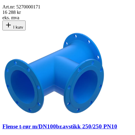
Art.nr:
5270000171
16 288 kr
eks. mva
I kurv
Flense t-rør m/DN100br.avstikk 250/250 PN10