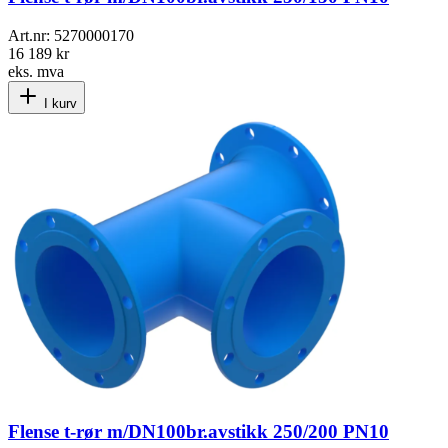
Art.nr:
5270000170
16 189 kr
eks. mva
I kurv
Flense t-rør m/DN100br.avstikk 250/200 PN10