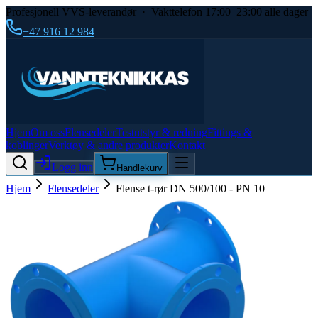
Profesjonell VVS-leverandør · Vakttelefon 17:00–23:00 alle dager
+47 916 12 984
Hjem
Om oss
Flensedeler
Testutstyr & redning
Fittings &
koblinger
Verktøy & andre produkter
Kontakt
Logg inn
Handlekurv
Hjem
Flensedeler
Flense t-rør DN 500/100 - PN 10