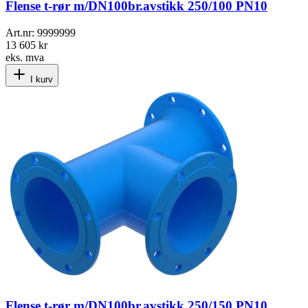
Flense t-rør m/DN100br.avstikk 250/100 PN10
Art.nr:
9999999
13 605 kr
eks. mva
I kurv
Flense t-rør m/DN100br.avstikk 250/150 PN10