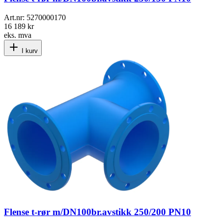
Art.nr:
5270000170
16 189 kr
eks. mva
I kurv
Flense t-rør m/DN100br.avstikk 250/200 PN10