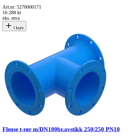
Art.nr:
5270000171
16 288 kr
eks. mva
I kurv
Flense t-rør m/DN100br.avstikk 250/250 PN10