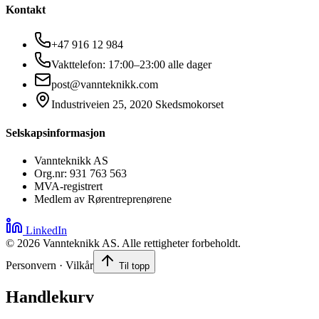
Kontakt
+47 916 12 984
Vakttelefon: 17:00–23:00 alle dager
post@vannteknikk.com
Industriveien 25, 2020 Skedsmokorset
Selskapsinformasjon
Vannteknikk AS
Org.nr: 931 763 563
MVA-registrert
Medlem av Rørentreprenørene
LinkedIn
©
2026
Vannteknikk AS. Alle rettigheter forbeholdt.
Personvern · Vilkår
Til topp
Handlekurv