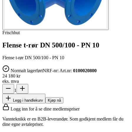
Frischhut
Flense t-rør DN 500/100 - PN 10
Flense t-rør DN 500/100 - PN 10
Normalt lagerført
NRF-nr:
Art.nr:
0100020800
24 180 kr
eks. mva
1
Legg i handlekurv
Kjøp nå
Logg inn for å se dine medlemspriser
Vannteknikk er en B2B-leverandør. Som godkjent medlem får du
dine egne avtalepriser.