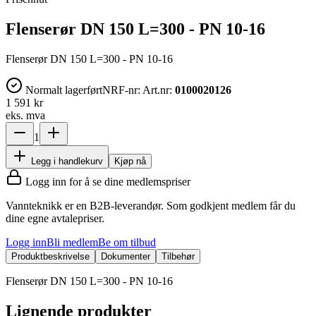
Flenserør DN 150 L=300 - PN 10-16
Flenserør DN 150 L=300 - PN 10-16
Normalt lagerført
NRF-nr:
Art.nr:
0100020126
1 591 kr
eks. mva
1
Legg i handlekurv
Kjøp nå
Logg inn for å se dine medlemspriser
Vannteknikk er en B2B-leverandør. Som godkjent medlem får du
dine egne avtalepriser.
Logg inn
Bli medlem
Be om tilbud
Produktbeskrivelse
Dokumenter
Tilbehør
Flenserør DN 150 L=300 - PN 10-16
Lignende produkter