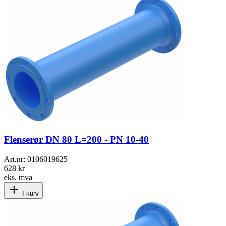
Flenserør DN 80 L=200 - PN 10-40
Art.nr:
0106019625
628 kr
eks. mva
I kurv