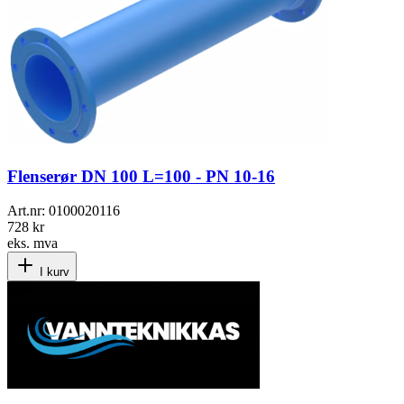
Flenserør DN 100 L=100 - PN 10-16
Art.nr:
0100020116
728 kr
eks. mva
I kurv