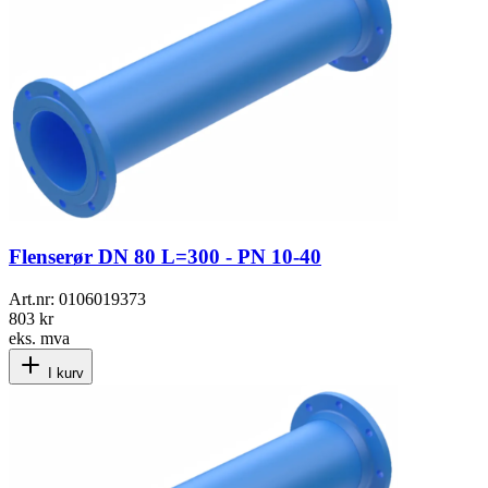
Flenserør DN 80 L=300 - PN 10-40
Art.nr:
0106019373
803 kr
eks. mva
I kurv