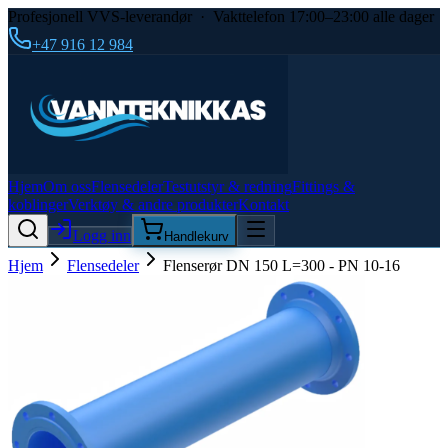
Profesjonell VVS-leverandør · Vakttelefon 17:00–23:00 alle dager
+47 916 12 984
Hjem
Om oss
Flensedeler
Testutstyr & redning
Fittings &
koblinger
Verktøy & andre produkter
Kontakt
Logg inn
Handlekurv
Hjem
Flensedeler
Flenserør DN 150 L=300 - PN 10-16