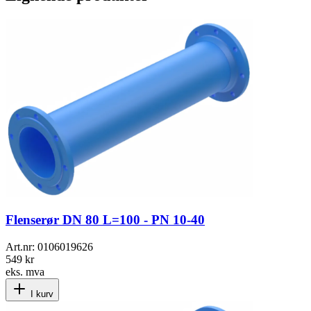
Flenserør DN 80 L=100 - PN 10-40
Art.nr:
0106019626
549 kr
eks. mva
I kurv