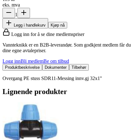
eks. mva
1
Legg i handlekurv
Kjøp nå
Logg inn for å se dine medlemspriser
Vannteknikk er en B2B-leverandør. Som godkjent medlem får du
dine egne avtalepriser.
Logg inn
Bli medlem
Be om tilbud
Produktbeskrivelse
Dokumenter
Tilbehør
Overgang PE stuss SDR11-Messing innv.gj 32x1''
Lignende produkter