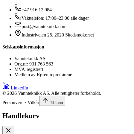
+47 916 12 984
Vakttelefon: 17:00–23:00 alle dager
post@vannteknikk.com
Industriveien 25, 2020 Skedsmokorset
Selskapsinformasjon
Vannteknikk AS
Org.nr: 931 763 563
MVA-registrert
Medlem av Rørentreprenørene
LinkedIn
©
2026
Vannteknikk AS. Alle rettigheter forbeholdt.
Personvern · Vilkår
Til topp
Handlekurv