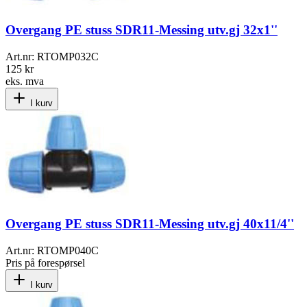
Overgang PE stuss SDR11-Messing utv.gj 32x1''
Art.nr:
RTOMP032C
125 kr
eks. mva
I kurv
Overgang PE stuss SDR11-Messing utv.gj 40x11/4''
Art.nr:
RTOMP040C
Pris på forespørsel
I kurv