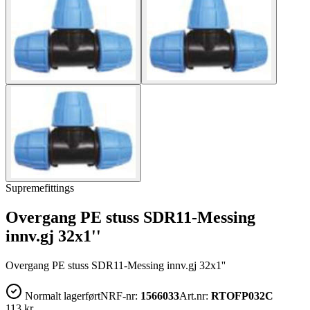
Supremefittings
Overgang PE stuss SDR11-Messing
innv.gj 32x1''
Overgang PE stuss SDR11-Messing innv.gj 32x1''
Normalt lagerført
NRF-nr:
1566033
Art.nr:
RTOFP032C
113 kr