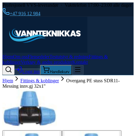
Profesjonell VVS-leverandør · Vakttelefon 17:00–23:00 alle dager
+47 916 12 984
Hjem
Om oss
Flensedeler
Testutstyr & redning
Fittings &
koblinger
Verktøy & andre produkter
Kontakt
Logg inn
Handlekurv
Hjem
Fittings & koblinger
Overgang PE stuss SDR11-
Messing innv.gj 32x1''