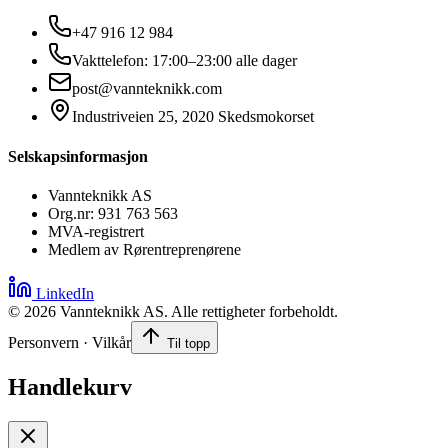
+47 916 12 984
Vakttelefon: 17:00–23:00 alle dager
post@vannteknikk.com
Industriveien 25, 2020 Skedsmokorset
Selskapsinformasjon
Vannteknikk AS
Org.nr: 931 763 563
MVA-registrert
Medlem av Rørentreprenørene
LinkedIn
©
2026
Vannteknikk AS. Alle rettigheter forbeholdt.
Personvern · Vilkår
Til topp
Handlekurv