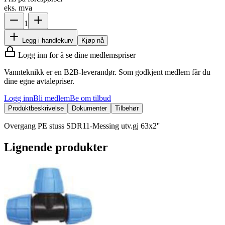
eks. mva
1
Legg i handlekurv
Kjøp nå
Logg inn for å se dine medlemspriser
Vannteknikk er en B2B-leverandør. Som godkjent medlem får du
dine egne avtalepriser.
Logg inn
Bli medlem
Be om tilbud
Produktbeskrivelse
Dokumenter
Tilbehør
Overgang PE stuss SDR11-Messing utv.gj 63x2''
Lignende produkter