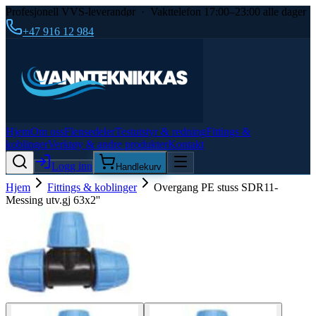
Profesjonell VVS-leverandør · Vakttelefon 17:00–23:00 alle dager
+47 916 12 984
Hjem
Om oss
Flensedeler
Testutstyr & redning
Fittings &
koblinger
Verktøy & andre produkter
Kontakt
Logg inn
Handlekurv
Hjem
Fittings & koblinger
Overgang PE stuss SDR11-
Messing utv.gj 63x2''