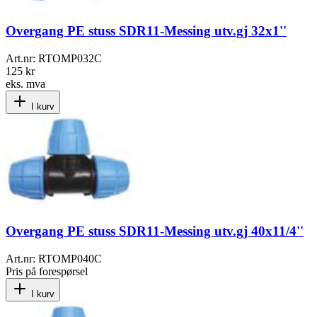
Overgang PE stuss SDR11-Messing utv.gj 32x1''
Art.nr:
RTOMP032C
125 kr
eks. mva
I kurv
Overgang PE stuss SDR11-Messing utv.gj 40x11/4''
Art.nr:
RTOMP040C
Pris på forespørsel
I kurv