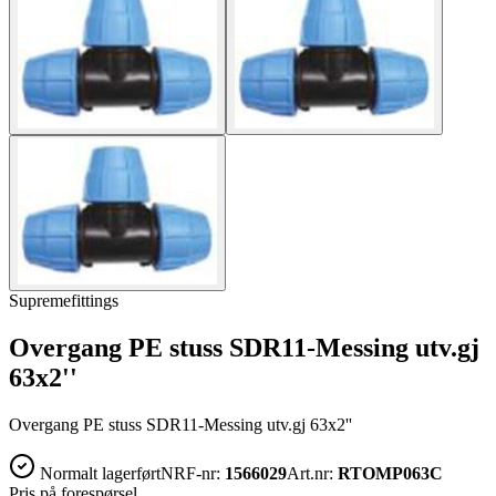
Supremefittings
Overgang PE stuss SDR11-Messing utv.gj
63x2''
Overgang PE stuss SDR11-Messing utv.gj 63x2''
Normalt lagerført
NRF-nr:
1566029
Art.nr:
RTOMP063C
Pris på forespørsel